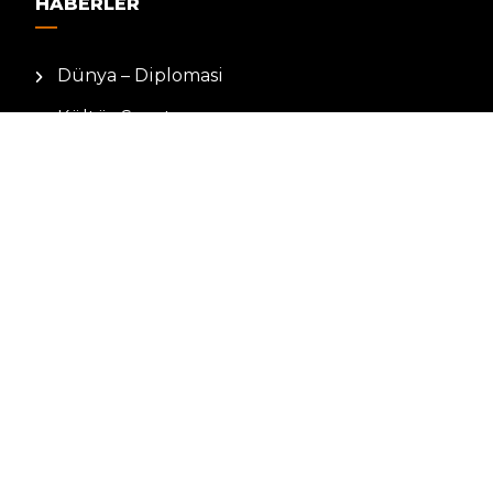
HABERLER
Dünya – Diplomasi
Kültür Sanat
Ekonomi – Emek
Bilim & Teknoloji
Spor
KVKK BILGILENDIRMESI
Kamera Aydınlatma Metni
Hizmet Şartları
Çerez Politikası