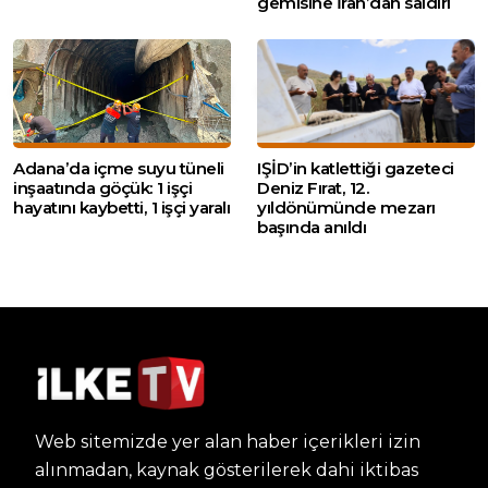
gemisine İran’dan saldırı
Adana’da içme suyu tüneli
IŞİD’in katlettiği gazeteci
inşaatında göçük: 1 işçi
Deniz Fırat, 12.
hayatını kaybetti, 1 işçi yaralı
yıldönümünde mezarı
başında anıldı
Web sitemizde yer alan haber içerikleri izin
alınmadan, kaynak gösterilerek dahi iktibas