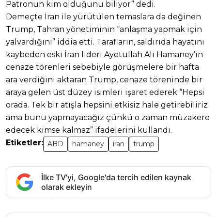
Patronun kim olduğunu biliyor” dedi.
Demeçte İran ile yürütülen temaslara da değinen
Trump, Tahran yönetiminin “anlaşma yapmak için
yalvardığını” iddia etti. Tarafların, saldırıda hayatını
kaybeden eski İran lideri Ayetullah Ali Hamaney’in
cenaze törenleri sebebiyle görüşmelere bir hafta
ara verdiğini aktaran Trump, cenaze töreninde bir
araya gelen üst düzey isimleri işaret ederek “Hepsi
orada. Tek bir atışla hepsini etkisiz hale getirebiliriz
ama bunu yapmayacağız çünkü o zaman müzakere
edecek kimse kalmaz” ifadelerini kullandı.
Etiketler:
ABD
hamaney
iran
trump
İlke TV'yi, Google'da tercih edilen kaynak
olarak ekleyin