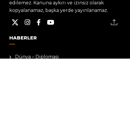
edilemez. Kanuna aykırı ve izinsiz olarak
kopyalanamaz, başka yerde yayınlanamaz.
HABERLER
Dünya – Diplomasi
Kültür Sanat
Ekonomi – Emek
Bilim & Teknoloji
Spor
KVKK BILGILENDIRMESI