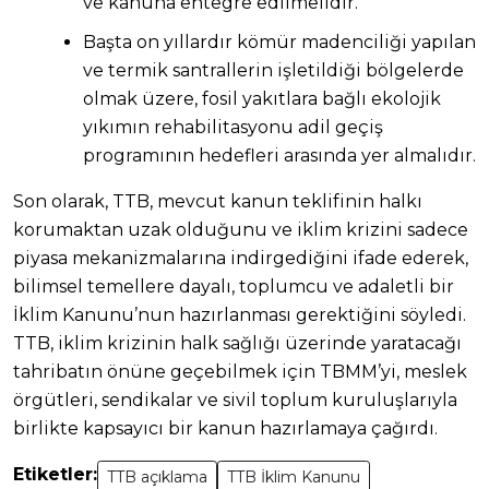
ve kanuna entegre edilmelidir.
Başta on yıllardır kömür madenciliği yapılan
ve termik santrallerin işletildiği bölgelerde
olmak üzere, fosil yakıtlara bağlı ekolojik
yıkımın rehabilitasyonu adil geçiş
programının hedefleri arasında yer almalıdır.
Son olarak, TTB, mevcut kanun teklifinin halkı
korumaktan uzak olduğunu ve iklim krizini sadece
piyasa mekanizmalarına indirgediğini ifade ederek,
bilimsel temellere dayalı, toplumcu ve adaletli bir
İklim Kanunu’nun hazırlanması gerektiğini söyledi.
TTB, iklim krizinin halk sağlığı üzerinde yaratacağı
tahribatın önüne geçebilmek için TBMM’yi, meslek
örgütleri, sendikalar ve sivil toplum kuruluşlarıyla
birlikte kapsayıcı bir kanun hazırlamaya çağırdı.
Etiketler:
TTB açıklama
TTB İklim Kanunu