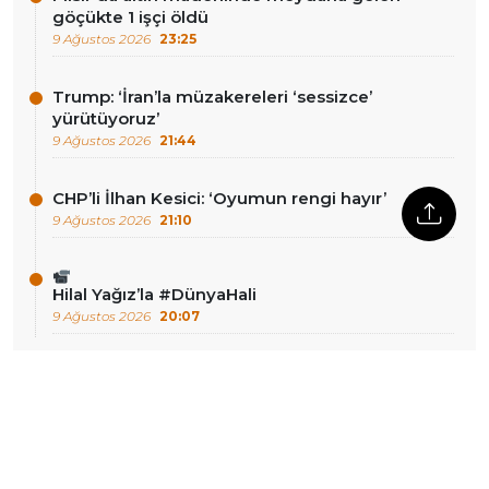
göçükte 1 işçi öldü
9 Ağustos 2026
23:25
Trump: ‘İran’la müzakereleri ‘sessizce’
yürütüyoruz’
9 Ağustos 2026
21:44
CHP’li İlhan Kesici: ‘Oyumun rengi hayır’
9 Ağustos 2026
21:10
Hilal Yağız’la #DünyaHali
9 Ağustos 2026
20:07
DIĞER HABERLER