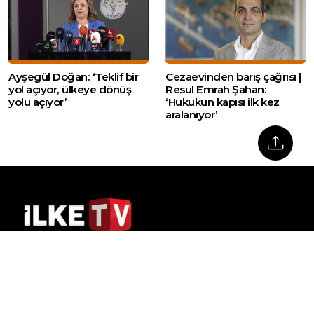
Ayşegül Doğan: ‘Teklif bir
Cezaevinden barış çağrısı |
yol açıyor, ülkeye dönüş
Resul Emrah Şahan:
yolu açıyor’
‘Hukukun kapısı ilk kez
aralanıyor’
Web sitemizde yer alan haber içerikleri izin
alınmadan, kaynak gösterilerek dahi iktibas
edilemez. Kanuna aykırı ve izinsiz olarak
kopyalanamaz, başka yerde yayınlanamaz.