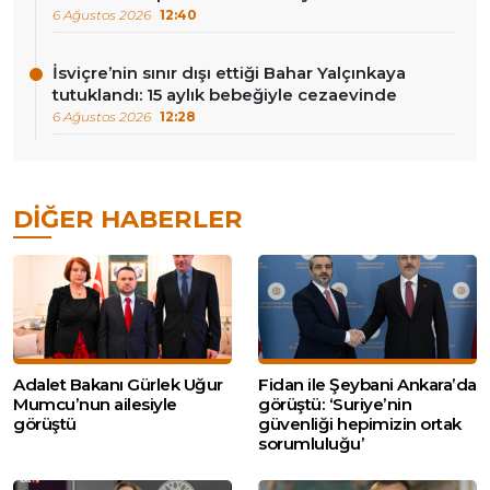
6 Ağustos 2026
12:40
İsviçre’nin sınır dışı ettiği Bahar Yalçınkaya
tutuklandı: 15 aylık bebeğiyle cezaevinde
6 Ağustos 2026
12:28
DIĞER HABERLER
Adalet Bakanı Gürlek Uğur
Fidan ile Şeybani Ankara’da
Mumcu’nun ailesiyle
görüştü: ‘Suriye’nin
görüştü
güvenliği hepimizin ortak
sorumluluğu’