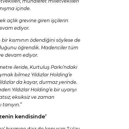
tvekilleri, muhalefet milletvekilleri
nışma içinde.
rek açlık grevine giren işçilerin
devam ediyor.
bir kısmının ödendiğini söylese de
lduğunu öğrendik. Madenciler tüm
eve devam ediyor.
metre ileride, Kurtuluş Parkı’ndaki
ymak bilmez Yıldızlar Holding’e
Yıldızlar da kayar, durmaz yerinde.
eden Yıldızlar Holding’e bir uyarıyı
atsız; eksiksiz ve zaman
 tanıyın.”
zenin kendisinde’
rma’ birimine dair de konuşan Tülay