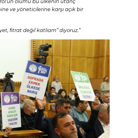
Erol’un ölümü bu ülkenin utanç
ne ve yöneticilerine karşı açık bir
t, fıtrat değil katliam” diyoruz.”