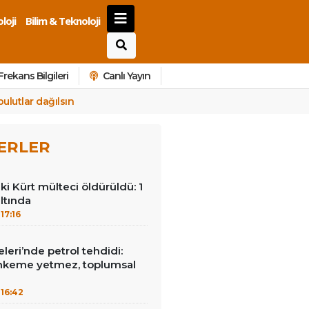
loji
Bilim & Teknoloji
Frekans Bilgileri
Canlı Yayın
ulutlar dağılsın
ERLER
ki Kürt mülteci öldürüldü: 1
ltında
17:16
leri’nde petrol tehdidi:
hkeme yetmez, toplumsal
16:42