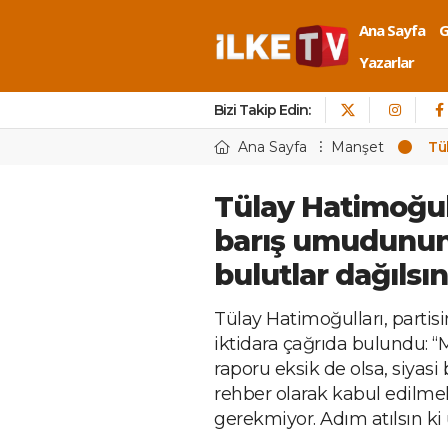
Ana Sayfa
Yazarlar
Bizi Takip Edin:
Ana Sayfa
Manşet
Tü
Tülay Hatimoğull
barış umudunun
bulutlar dağılsın
Tülay Hatimoğulları, partis
iktidara çağrıda bulundu: 
raporu eksik de olsa, siyasi
rehber olarak kabul edilmeli 
gerekmiyor. Adım atılsın ki 