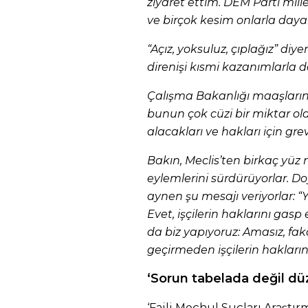
ziyaret ettim. DEM Parti mille
ve birçok kesim onlarla daya
“Açız, yoksuluz, çıplağız” diye
direnişi kısmi kazanımlarla 
Çalışma Bakanlığı maaşların 
bunun çok cüzi bir miktar o
alacakları ve hakları için gr
Bakın, Meclis’ten birkaç yüz 
eylemlerini sürdürüyorlar. Do
aynen şu mesajı veriyorlar: “
Evet, işçilerin haklarını gasp 
da biz yapıyoruz: Amasız, fak
geçirmeden işçilerin haklarını
‘Sorun tabelada değil dü
‘Faili Meçhul Suçları Araştı