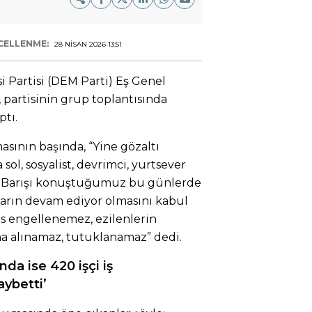
CELLENME:
28 NISAN 2026 13:51
i Partisi (DEM Parti) Eş Genel
 partisinin grup toplantısında
tı.
sının başında, “Yine gözaltı
sol, sosyalist, devrimci, yurtsever
ı. Barışı konuştuğumuz bu günlerde
ıların devam ediyor olmasını kabul
 engellenemez, ezilenlerin
na alınamaz, tutuklanamaz” dedi.
nda ise 420 işçi iş
aybetti’