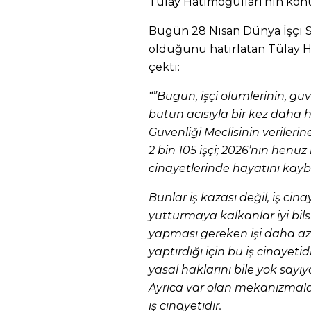
Tülay Hatimoğulları’nın kon
Bugün 28 Nisan Dünya İşçi S
olduğunu hatırlatan Tülay Ha
çekti:
“”Bugün, işçi ölümlerinin, gü
bütün acısıyla bir kez daha ha
Güvenliği Meclisinin verilerin
2 bin 105 işçi; 2026’nın henüz 
cinayetlerinde hayatını kaybe
Bunlar iş kazası değil, iş cin
yutturmaya kalkanlar iyi bils
yapması gereken işi daha az 
yaptırdığı için bu iş cinayetid
yasal haklarını bile yok say
Ayrıca var olan mekanizmalar
iş cinayetidir.