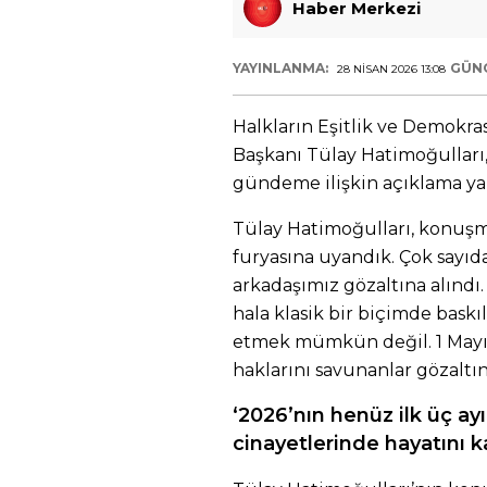
Haber Merkezi
YAYINLANMA:
GÜN
28 NISAN 2026 13:08
Halkların Eşitlik ve Demokras
Başkanı Tülay Hatimoğulları,
gündeme ilişkin açıklama yap
Tülay Hatimoğulları, konuşma
furyasına uyandık. Çok sayıda 
arkadaşımız gözaltına alınd
hala klasik bir biçimde bask
etmek mümkün değil. 1 Mayıs
haklarını savunanlar gözaltı
‘2026’nın henüz ilk üç ayı
cinayetlerinde hayatını k