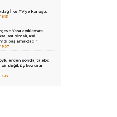
kdağ İlke TV’ye konuştu
16:13
çeve Yasa açıklaması:
allaştırılmalı, asıl
mdi başlamaktadır’
16:07
öylülerden sondaj talebi:
a bir değil, üç kez ürün
15:37