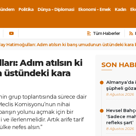
Gündem
Politika
Dünya – Diplomasi
Ekonomi – Emek
Kadın
Eko
Tüm Haberler
lay Hatimoğulları: Adım atılsın ki barış umudunun üstündeki kara b
arı: Adım atılsın ki
SON HAB
 üstündeki kara
Almanya’da i
şüpheli göza
8 Ağustos 2026
inin grup toplantısında sürece dair
“Meclis Komisyonu’nun nihai
Hevsel Bahçe
 barışın yolunu açmak için bir
‘Sadece ma
ve ilerlenmelidir. Artık arife tarif
refleks şart’
ülke nefes alsın.”
8 Ağustos 2026