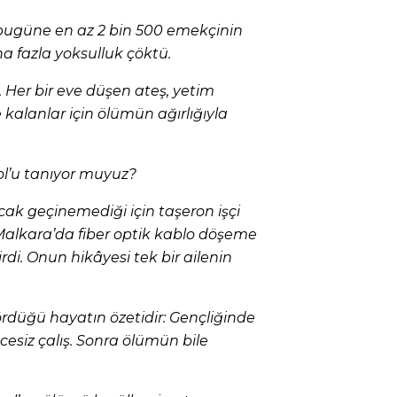
bugüne en az 2 bin 500 emekçinin
ha fazla yoksulluk çöktü.
 Her bir eve düşen ateş, yetim
 kalanlar için ölümün ağırlığıyla
l’u tanıyor muyuz?
cak geçinemediği için taşeron işçi
 Malkara’da fiber optik kablo döşeme
irdi. Onun hikâyesi tek bir ailenin
rdüğü hayatın özetidir: Gençliğinde
encesiz çalış. Sonra ölümün bile