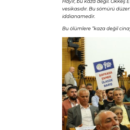
Hayır, bu kaza değil. Ökkeş 
vesikasıdır. Bu sömürü düzeni
iddianamedir.
Bu ölümlere “kaza değil cinaye