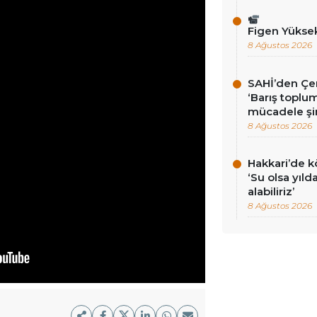
Figen Yükse
8 Ağustos 2026
SAHİ’den Çer
‘Barış toplums
mücadele şi
8 Ağustos 2026
Hakkari’de k
‘Su olsa yıld
alabiliriz’
8 Ağustos 2026