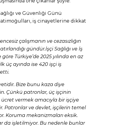
uşmasında öne çıkanlar şöyle:
ağlığı ve Güvenliği Günü
timoğulları, iş cinayetlerine dikkat
vencesiz çalışmanın ve cezasızlığın
tırlandığı gündür.İşçi Sağlığı ve İş
e göre Türkiye’de 2025 yılında en az
ilk üç ayında ise 420 işçi iş
tti.
ayetidir. Bize bunu kaza diye
in. Çünkü patronlar, üç işçinin
ücret vermek amacıyla bir işçiye
ir. Patronlar ve devlet, işçilerin temel
ıyor. Koruma mekanizmaları eksik.
 da işletilmiyor. Bu nedenle bunlar