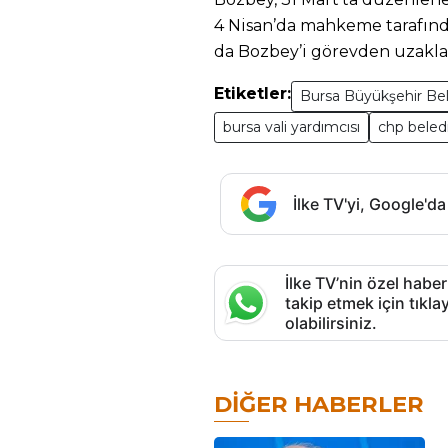
4 Nisan’da mahkeme tarafında
da Bozbey’i görevden uzaklaş
Etiketler:
Bursa Büyükşehir Be
bursa vali yardımcısı
chp beled
İlke TV'yi, Google'da
İlke TV’nin özel haber
takip etmek için tık
olabilirsiniz.
DIĞER HABERLER