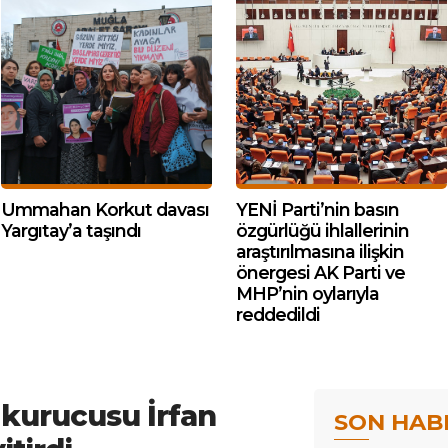
Ummahan Korkut davası
YENİ Parti’nin basın
Yargıtay’a taşındı
özgürlüğü ihlallerinin
araştırılmasına ilişkin
önergesi AK Parti ve
MHP’nin oylarıyla
reddedildi
n kurucusu İrfan
SON HAB