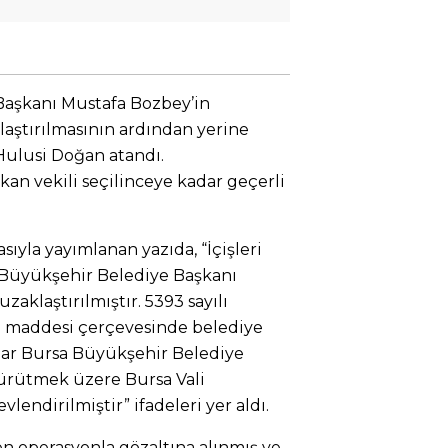
Başkanı Mustafa Bozbey’in
aştırılmasının ardından yerine
 Hulusi Doğan atandı.
an vekili seçilinceye kadar geçerli
asıyla yayımlanan yazıda, “İçişleri
a Büyükşehir Belediye Başkanı
aklaştırılmıştır. 5393 sayılı
i maddesi çerçevesinde belediye
adar Bursa Büyükşehir Belediye
 yürütmek üzere Bursa Vali
lendirilmiştir” ifadeleri yer aldı.
n operasyonla gözaltına alınmış ve