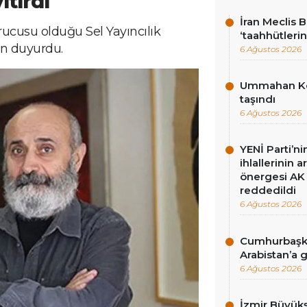
itirdi
İran Meclis 
rucusu olduğu Sel Yayıncılık
‘taahhütlerin
n duyurdu.
6 Ağustos 2026
Ummahan Kor
taşındı
6 Ağustos 2026
YENİ Parti’n
ihlallerinin a
önergesi AK 
reddedildi
6 Ağustos 2026
Cumhurbaşka
Arabistan’a 
6 Ağustos 2026
İzmir Büyükş