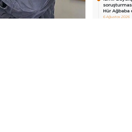
soruşturması
Hür Ağbaba 
6 Ağustos 2026
erinden biri olan Sel Yayıncılık’ın
ce özgürlüğü savunucusu İrfan
irdi.
 İrfan Sancı, 1990 yılında kurduğu
 yayıncılık standartlarını dönüştüren
e “yasaklı” veya “tabu” sayılan