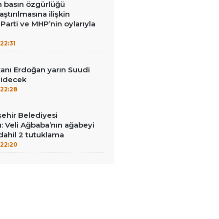
in basın özgürlüğü
raştırılmasına ilişkin
Parti ve MHP’nin oylarıyla
22:31
nı Erdoğan yarın Suudi
gidecek
22:28
ehir Belediyesi
: Veli Ağbaba’nın ağabeyi
dahil 2 tutuklama
22:20