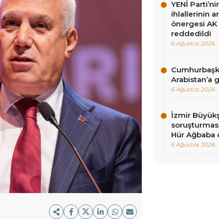
YENİ Parti’n
ihlallerinin a
önergesi AK 
reddedildi
6 Ağustos 2026
Cumhurbaşka
Arabistan’a 
6 Ağustos 2026
İzmir Büyükş
soruşturması
Hür Ağbaba 
6 Ağustos 2026