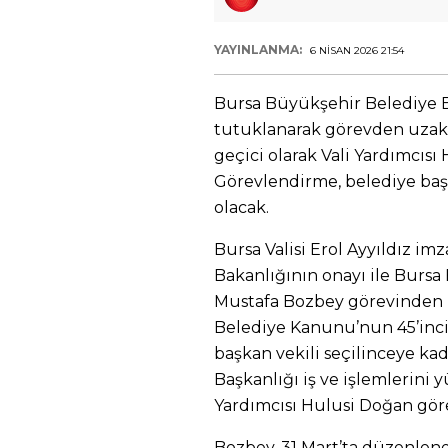
YAYINLANMA:
6 NISAN 2026 21:54
Bursa Büyükşehir Belediye 
tutuklanarak görevden uzakl
geçici olarak Vali Yardımcısı
Görevlendirme, belediye başk
olacak.
Bursa Valisi Erol Ayyıldız imz
Bakanlığının onayı ile Burs
Mustafa Bozbey görevinden uz
Belediye Kanunu’nun 45’inc
başkan vekili seçilinceye k
Başkanlığı iş ve işlemlerini
Yardımcısı Hulusi Doğan görev
Bozbey, 31 Mart’ta düzenlene