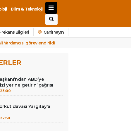
loji
Bilim & Teknoloji
Frekans Bilgileri
Canlı Yayın
 Yardımcısı görevlendirildi
ERLER
Başkanı’ndan ABD’ye
izi yerine getirin’ çağrısı
23:00
kut davası Yargıtay’a
22:50