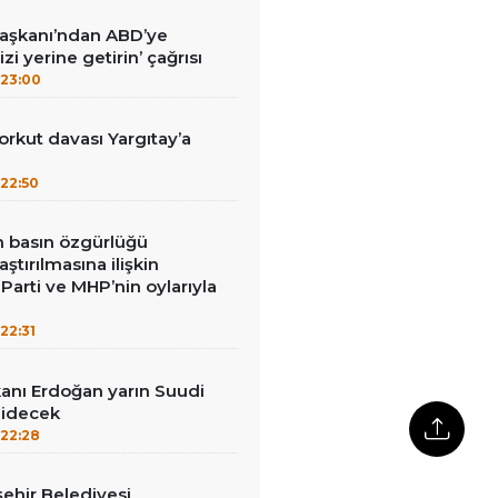
Başkanı’ndan ABD’ye
izi yerine getirin’ çağrısı
23:00
kut davası Yargıtay’a
22:50
in basın özgürlüğü
raştırılmasına ilişkin
Parti ve MHP’nin oylarıyla
22:31
nı Erdoğan yarın Suudi
gidecek
22:28
ehir Belediyesi