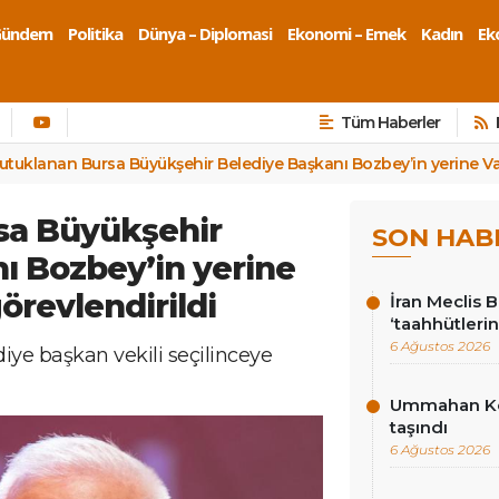
Gündem
Politika
Dünya – Diplomasi
Ekonomi – Emek
Kadın
Eko
Tüm Haberler
utuklanan Bursa Büyükşehir Belediye Başkanı Bozbey’in yerine Vali
sa Büyükşehir
SON HAB
ı Bozbey’in yerine
görevlendirildi
İran Meclis 
‘taahhütlerin
6 Ağustos 2026
iye başkan vekili seçilinceye
Ummahan Kor
taşındı
6 Ağustos 2026