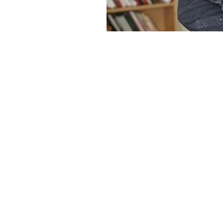
Haber Merkezi
YAYINLANMA:
6 NISAN 2026 21:19
Türkiye’nin en köklü yayınevl
kurucusu, yayıncı ve düşün
Sancı, 71 yaşında yaşamını yit
1955 yılında Amasya’da doğan
Sel Yayıncılık ile Türkiye’de
isimlerden biri oldu. Özellikl