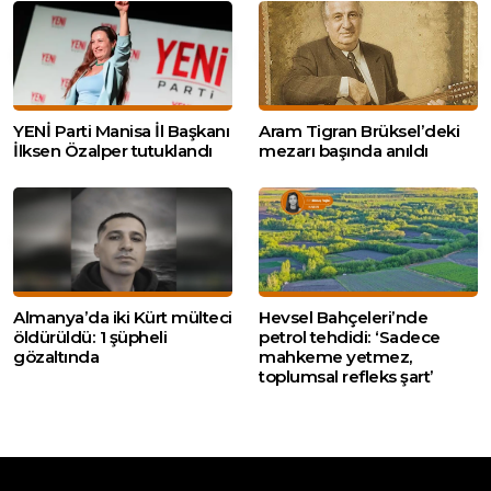
YENİ Parti Manisa İl Başkanı
Aram Tigran Brüksel’deki
İlksen Özalper tutuklandı
mezarı başında anıldı
Almanya’da iki Kürt mülteci
Hevsel Bahçeleri’nde
öldürüldü: 1 şüpheli
petrol tehdidi: ‘Sadece
gözaltında
mahkeme yetmez,
toplumsal refleks şart’