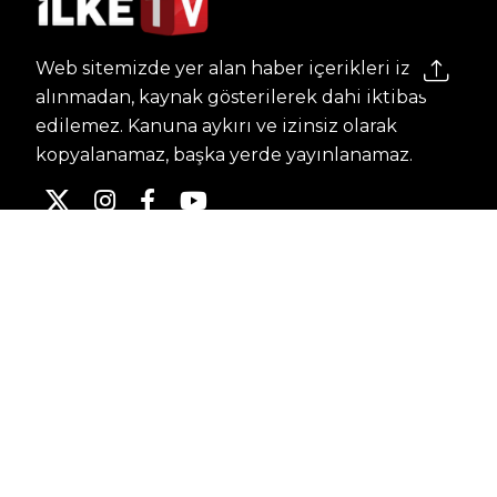
Web sitemizde yer alan haber içerikleri izin
alınmadan, kaynak gösterilerek dahi iktibas
edilemez. Kanuna aykırı ve izinsiz olarak
kopyalanamaz, başka yerde yayınlanamaz.
HABERLER
Dünya – Diplomasi
Kültür Sanat
Ekonomi – Emek
Bilim & Teknoloji