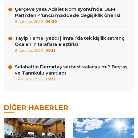
Çerçeve yasa Adalet Komisyonu’nda: DEM
Parti’den 4’üncü maddede değişiklik önerisi
8 Ağustos 2026
06:00
Tayip Temel yazdı | İmralı’da tek kişilik satranç:
Öcalan’ın taraflara eleştirisi
8 Ağustos 2026
00:12
Selahattin Demirtaş serbest kalacak mı? Beştaş
ve Tanrıkulu yanıtladı
7 Ağustos 2026
23:22
DIĞER HABERLER