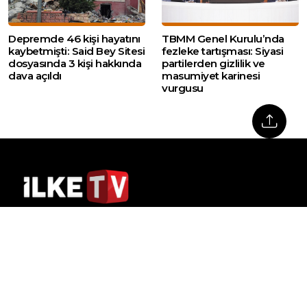
Depremde 46 kişi hayatını
TBMM Genel Kurulu’nda
kaybetmişti: Said Bey Sitesi
fezleke tartışması: Siyasi
dosyasında 3 kişi hakkında
partilerden gizlilik ve
dava açıldı
masumiyet karinesi
vurgusu
Web sitemizde yer alan haber içerikleri izin
alınmadan, kaynak gösterilerek dahi iktibas
edilemez. Kanuna aykırı ve izinsiz olarak
kopyalanamaz, başka yerde yayınlanamaz.