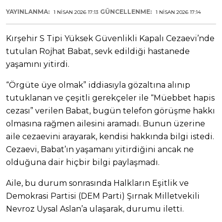
YAYINLANMA:
GÜNCELLENME:
1 NISAN 2026 17:13
1 NISAN 2026 17:14
Kırşehir S Tipi Yüksek Güvenlikli Kapalı Cezaevi’nde
tutulan Rojhat Babat, sevk edildiği hastanede
yaşamını yitirdi.
“Örgüte üye olmak” iddiasıyla gözaltına alınıp
tutuklanan ve çeşitli gerekçeler ile “Müebbet hapis
cezası” verilen Babat, bugün telefon görüşme hakkı
olmasına rağmen ailesini aramadı. Bunun üzerine
aile cezaevini arayarak, kendisi hakkında bilgi istedi.
Cezaevi, Babat’ın yaşamanı yitirdiğini ancak ne
olduğuna dair hiçbir bilgi paylaşmadı.
Aile, bu durum sonrasında Halkların Eşitlik ve
Demokrasi Partisi (DEM Parti) Şırnak Milletvekili
Nevroz Uysal Aslan’a ulaşarak, durumu iletti.