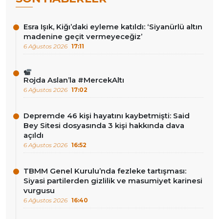
Esra Işık, Kiğı’daki eyleme katıldı: ‘Siyanürlü altın
madenine geçit vermeyeceğiz’
6 Ağustos 2026
17:11
Rojda Aslan’la #MercekAltı
6 Ağustos 2026
17:02
Depremde 46 kişi hayatını kaybetmişti: Said
Bey Sitesi dosyasında 3 kişi hakkında dava
açıldı
6 Ağustos 2026
16:52
TBMM Genel Kurulu’nda fezleke tartışması:
Siyasi partilerden gizlilik ve masumiyet karinesi
vurgusu
6 Ağustos 2026
16:40