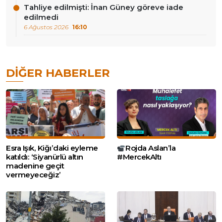
Tahliye edilmişti: İnan Güney göreve iade
edilmedi
6 Ağustos 2026
16:10
DIĞER HABERLER
Esra Işık, Kiğı’daki eyleme
Rojda Aslan’la
katıldı: ‘Siyanürlü altın
#MercekAltı
madenine geçit
vermeyeceğiz’