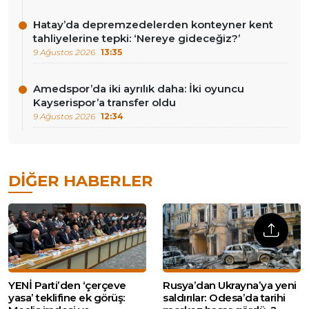
Hatay’da depremzedelerden konteyner kent
tahliyelerine tepki: ‘Nereye gideceğiz?’
9 Ağustos 2026
13:35
Amedspor’da iki ayrılık daha: İki oyuncu
Kayserispor’a transfer oldu
9 Ağustos 2026
12:34
DIĞER HABERLER
YENİ Parti’den ‘çerçeve
Rusya’dan Ukrayna’ya yeni
yasa’ teklifine ek görüş:
saldırılar: Odesa’da tarihi