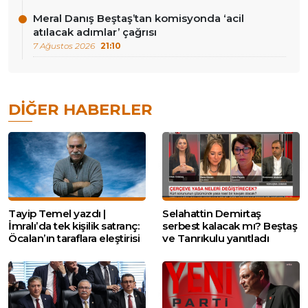
Meral Danış Beştaş’tan komisyonda ‘acil
atılacak adımlar’ çağrısı
7 Ağustos 2026
21:10
DIĞER HABERLER
Tayip Temel yazdı |
Selahattin Demirtaş
İmralı’da tek kişilik satranç:
serbest kalacak mı? Beştaş
Öcalan’ın taraflara eleştirisi
ve Tanrıkulu yanıtladı