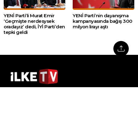
YENİ Parti’li Murat Emir
YENİ Parti’nin dayanışma
‘Geçmişte nerdesysek
kampanyasında bağış 300
oradayız’ dedi, İYİ Parti’den
milyon lirayı aştı
tepki geldi
Web sitemizde yer alan haber içerikleri izin
alınmadan, kaynak gösterilerek dahi iktibas
edilemez. Kanuna aykırı ve izinsiz olarak
kopyalanamaz, başka yerde yayınlanamaz.