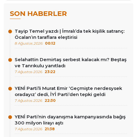
SON HABERLER
Tayip Temel yazdı | İmralı’da tek kişilik satranç:
Öcalan’ın taraflara eleştirisi
8 Ağustos 2026
00:12
Selahattin Demirtaş serbest kalacak mı? Beştaş
ve Tanrıkulu yanıtladı
7 Ağustos 2026
23:22
YENİ Parti’li Murat Emir ‘Geçmişte nerdesysek
oradayız’ dedi, İYİ Parti’den tepki geldi
7 Ağustos 2026
22:30
YENİ Parti’nin dayanışma kampanyasında bağış
300 milyon lirayı aştı
7 Ağustos 2026
21:38