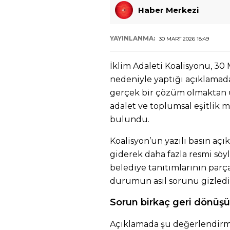
Haber Merkezi
YAYINLANMA:
30 MART 2026 18:49
İklim Adaleti Koalisyonu, 30 
nedeniyle yaptığı açıklamada,
gerçek bir çözüm olmaktan 
adalet ve toplumsal eşitlik 
bulundu.
Koalisyon’un yazılı basın açık
giderek daha fazla resmi söy
belediye tanıtımlarının parça
durumun asıl sorunu gizledi
Sorun birkaç geri dönüş
Açıklamada şu değerlendirme