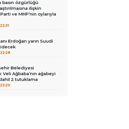
in basın özgürlüğü
raştırılmasına ilişkin
Parti ve MHP’nin oylarıyla
22:31
nı Erdoğan yarın Suudi
gidecek
22:28
ehir Belediyesi
: Veli Ağbaba’nın ağabeyi
dahil 2 tutuklama
22:20