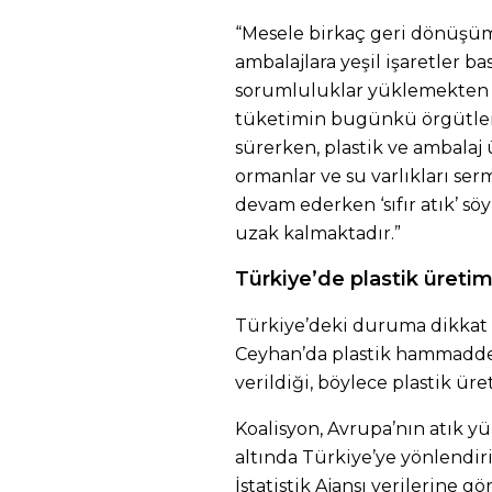
“Mesele birkaç geri dönüşü
ambalajlara yeşil işaretler b
sorumluluklar yüklemekten i
tüketimin bugünkü örgütlen
sürerken, plastik ve ambalaj ü
ormanlar ve su varlıkları se
devam ederken ‘sıfır atık’ s
uzak kalmaktadır.”
Türkiye’de plastik üretimi 
Türkiye’deki duruma dikkat 
Ceyhan’da plastik hammaddesi
verildiği, böylece plastik üret
Koalisyon, Avrupa’nın atık y
altında Türkiye’ye yönlendiri
İstatistik Ajansı verilerine gö