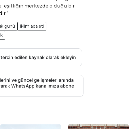
al eşitliğin merkezde olduğu bir
ir.”
tık günü
iklim adaleti
ık
 tercih edilen kaynak olarak ekleyin
lerini ve güncel gelişmeleri anında
layarak WhatsApp kanalımıza abone