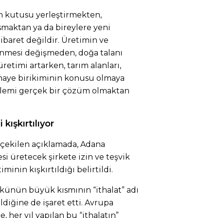
m kutusu yerleştirmekten,
asmaktan ya da bireylere yeni
baret değildir. Üretimin ve
mesi değişmeden, doğa talanı
retimi artarken, tarım alanları,
rmaye birikiminin konusu olmaya
öylemi gerçek bir çözüm olmaktan
kışkırtılıyor
çekilen açıklamada, Adana
 üretecek şirkete izin ve teşvik
iminin kışkırtıldığı belirtildi.
ükünün büyük kısmının “ithalat” adı
ldiğine de işaret etti. Avrupa
re, her yıl yapılan bu “ithalatın”