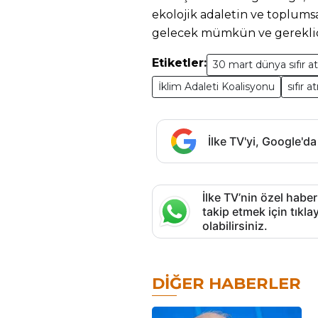
ekolojik adaletin ve toplums
gelecek mümkün ve gereklid
Etiketler:
30 mart dünya sıfır a
İklim Adaleti Koalisyonu
sıfır at
İlke TV'yi, Google'da
İlke TV’nin özel haber
takip etmek için tık
olabilirsiniz.
DIĞER HABERLER