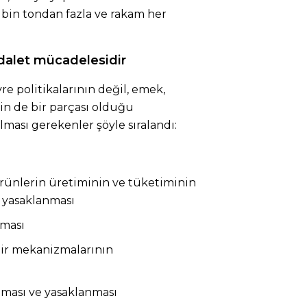
0 bin tondan fazla ve rakam her
dalet mücadelesidir
re politikalarının değil, emek,
in de bir parçası olduğu
ması gerekenler şöyle sıralandı:
ürünlerin üretiminin ve tüketiminin
k yasaklanması
lması
ir mekanizmalarının
lması ve yasaklanması