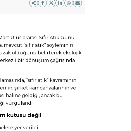
Mart Uluslararası Sıfır Atık Günü
 mevcut “sıfır atık” söyleminin
uzak olduğunu belirterek ekolojik
merkezli bir dönüşüm çağrısında
lamasında, “sıfır atık” kavramının
lemin, şirket kampanyalarının ve
sı haline geldiği, ancak bu
ği vurgulandı.
üm kutusu değil
lere yer verildi: