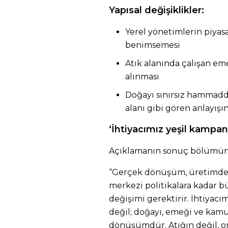
Yapısal değişiklikler:
Yerel yönetimlerin piyasa
benimsemesi
Atık alanında çalışan em
alınması
Doğayı sınırsız hammadd
alanı gibi gören anlayışı
‘İhtiyacımız yeşil kampa
Açıklamanın sonuç bölümünde
“Gerçek dönüşüm, üretimden
merkezi politikalara kadar b
değişimi gerektirir. İhtiyacım
değil; doğayı, emeği ve kamus
dönüşümdür. Atığın değil, on