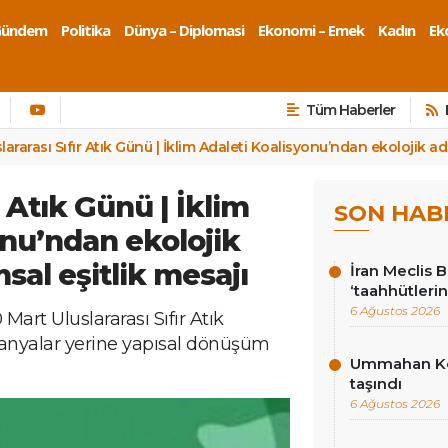
Gündem
Politika
Dünya – Diplomasi
Ekonomi – Emek
Kadın
Eko
Tüm Haberler
lararası Sıfır Atık Günü | İklim Adaleti Koalisyonu’ndan ekolojik ad
r Atık Günü | İklim
SON HAB
onu’ndan ekolojik
sal eşitlik mesajı
İran Meclis 
‘taahhütlerin
6 Ağustos 2026
Mart Uluslararası Sıfır Atık
panyalar yerine yapısal dönüşüm
Ummahan Kor
taşındı
6 Ağustos 2026