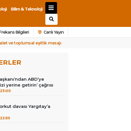
loji
Bilim & Teknoloji
Frekans Bilgileri
Canlı Yayın
alet ve toplumsal eşitlik mesajı
ERLER
Başkanı’ndan ABD’ye
izi yerine getirin’ çağrısı
23:00
kut davası Yargıtay’a
22:50