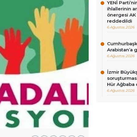
YENİ Parti’n
ihlallerinin a
önergesi AK 
reddedildi
6 Ağustos 2026
Cumhurbaşka
Arabistan’a 
6 Ağustos 2026
İzmir Büyükş
soruşturması
Hür Ağbaba 
6 Ağustos 2026