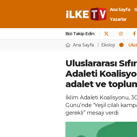
Ana Sayfa
Yazarlar
Bizi Takip Edin:
Ana Sayfa
Ekoloji
Ulus
Uluslararası Sıfı
Adaleti Koalisy
adalet ve toplum
İklim Adaleti Koalisyonu, 30 
Günü’nde “Yeşil cilalı kam
gerekli” mesajı verdi