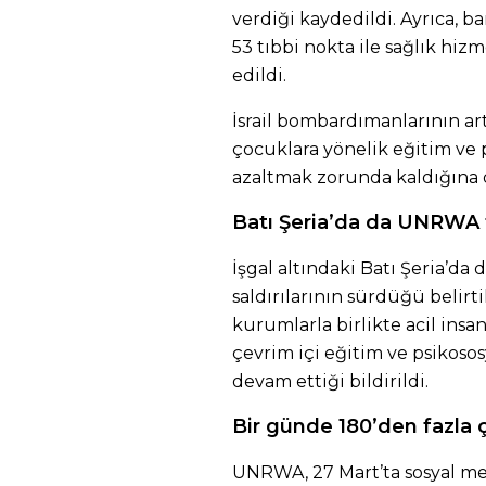
verdiği kaydedildi. Ayrıca, b
53 tıbbi nokta ile sağlık hiz
edildi.
İsrail bombardımanlarının a
çocuklara yönelik eğitim ve 
azaltmak zorunda kaldığına d
Batı Şeria’da da UNRWA f
İşgal altındaki Batı Şeria’da 
saldırılarının sürdüğü belir
kurumlarla birlikte acil insan
çevrim içi eğitim ve psikoso
devam ettiği bildirildi.
Bir günde 180’den fazla 
UNRWA, 27 Mart’ta sosyal m