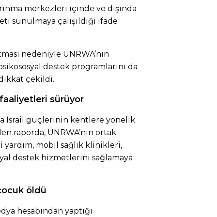
arınma merkezleri içinde ve dışında
meti sunulmaya çalışıldığı ifade
rtması nedeniyle UNRWA’nın
psikososyal destek programlarını da
ikkat çekildi.
aaliyetleri sürüyor
da İsrail güçlerinin kentlere yönelik
tilen raporda, UNRWA’nın ortak
i yardım, mobil sağlık klinikleri,
syal destek hizmetlerini sağlamaya
çocuk öldü
edya hesabından yaptığı