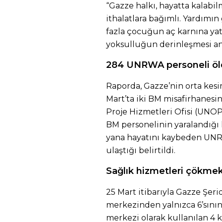
“Gazze halkı, hayatta kalabil
ithalatlara bağımlı. Yardımı
fazla çocuğun aç karnına yatm
yoksulluğun derinleşmesi an
284 UNRWA personeli ö
Raporda, Gazze’nin orta kesi
Mart’ta iki BM misafirhanesi
Proje Hizmetleri Ofisi (UNOPS
BM personelinin yaralandığı h
yana hayatını kaybeden UNRW
ulaştığı belirtildi.
Sağlık hizmetleri çökme
25 Mart itibarıyla Gazze Şer
merkezinden yalnızca 6’sının f
merkezi olarak kullanılan 4 ki