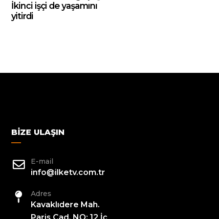
İkinci işçi de yaşamını
yitirdi
BIZE ULAŞIN
E-mail
info@ilketv.com.tr
Adres
Kavaklıdere Mah.
Paris Cad. NO: 12 İç