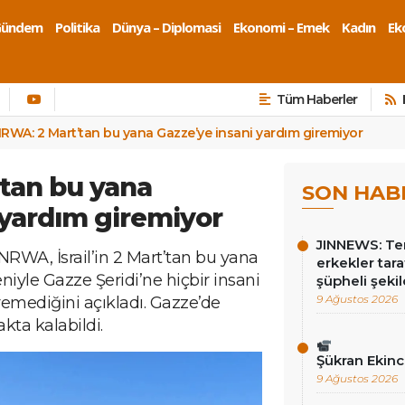
Gündem
Politika
Dünya – Diplomasi
Ekonomi – Emek
Kadın
Eko
Tüm Haberler
RWA: 2 Mart’tan bu yana Gazze’ye insani yardım giremiyor
tan bu yana
SON HAB
 yardım giremiyor
JINNEWS: Te
UNRWA, İsrail’in 2 Mart’tan bu yana
erkekler tar
iyle Gazze Şeridi’ne hiçbir insani
şüpheli şekil
9 Ağustos 2026
remediğini açıkladı. Gazze’de
kta kalabildi.
Şükran Ekin
9 Ağustos 2026