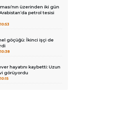
ması’nın üzerinden iki gün
Arabistan’da petrol tesisi
10:53
el göçüğü: İkinci işçi de
rdi
10:38
ever hayatını kaybetti: Uzun
vi görüyordu
10:15