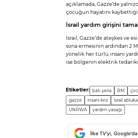
açıklamada, Gazze’de yalnızc
çocuğun hayatını kaybettiğ
İsrail yardım girişini t
İsrail, Gazze’de ateşkes ve es
sona ermesinin ardından 2 Ma
yönelik her türlü insani yar
ise bölgenin elektrik tedariki
Etiketler:
batı şeria
BM
çoc
gazze
insani kriz
İsrail abluka
UNRWA
yardım yasağı
İlke TV'yi, Google'da