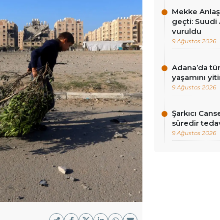
Mekke Anlaş
geçti: Suudi 
vuruldu
9 Ağustos 2026
Adana’da tün
yaşamını yiti
9 Ağustos 2026
Şarkıcı Cans
süredir teda
9 Ağustos 2026