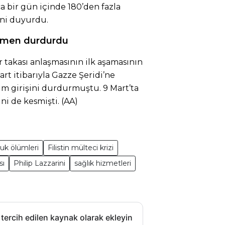
a bir gün içinde 180’den fazla
ini duyurdu.
amamen durdurdu
ir takası anlaşmasının ilk aşamasının
rt itibarıyla Gazze Şeridi’ne
dım girişini durdurmuştu. 9 Mart’ta
ni de kesmişti. (AA)
uk ölümleri
Filistin mülteci krizi
sı
Philip Lazzarini
sağlık hizmetleri
 tercih edilen kaynak olarak ekleyin