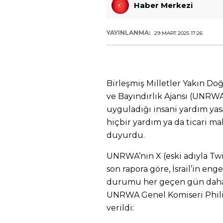
Haber Merkezi
YAYINLANMA:
29 MART 2025 17:26
Birleşmiş Milletler Yakın Doğ
ve Bayındırlık Ajansı (UNRWA)
uyguladığı insani yardım yas
hiçbir yardım ya da ticari m
duyurdu.
UNRWA’nın X (eski adıyla Tw
son rapora göre, İsrail’in eng
durumu her geçen gün daha d
UNRWA Genel Komiseri Philip 
verildi: