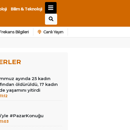
loji
Bilim & Teknoloji
Frekans Bilgileri
Canlı Yayın
ERLER
mmuz ayında 25 kadın
afından öldürüldü, 17 kadın
de yaşamını yitirdi
11:12
ci’yle #PazarKonuğu
11:03