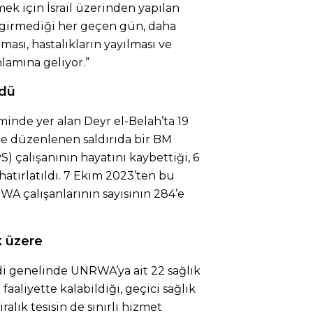
mek için İsrail üzerinden yapılan
n girmediği her geçen gün, daha
ası, hastalıkların yayılması ve
lamına geliyor.”
ldü
minde yer alan Deyr el-Belah’ta 19
ne düzenlenen saldırıda bir BM
) çalışanının hayatını kaybettiği, 6
atırlatıldı. 7 Ekim 2023’ten bu
A çalışanlarının sayısının 284’e
k üzere
idi genelinde UNRWA’ya ait 22 sağlık
aaliyette kalabildiği, geçici sağlık
ralık tesisin de sınırlı hizmet