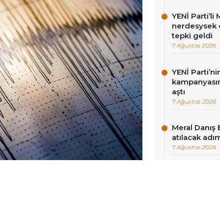
YENİ Parti’l
nerdesysek o
tepki geldi
7 Ağustos 2026
YENİ Parti’n
kampanyasınd
aştı
7 Ağustos 2026
Meral Danış 
atılacak adım
7 Ağustos 2026