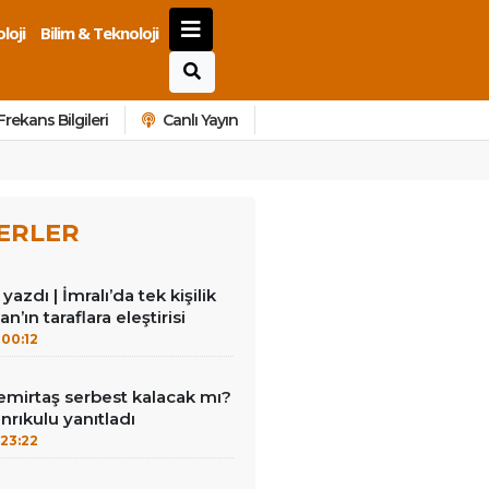
loji
Bilim & Teknoloji
Frekans Bilgileri
Canlı Yayın
ERLER
azdı | İmralı’da tek kişilik
n’ın taraflara eleştirisi
00:12
emirtaş serbest kalacak mı?
nrıkulu yanıtladı
23:22