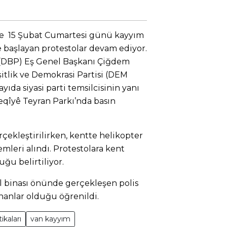
ne 15 Şubat Cumartesi günü kayyım
 başlayan protestolar devam ediyor.
 (DBP) Eş Genel Başkanı Çiğdem
şitlik ve Demokrasi Partisi (DEM
sayıda siyasi parti temsilcisinin yanı
 Feqîyê Teyran Parkı’nda basın
çekleştirilirken, kentte helikopter
mleri alındı. Protestolara kent
ğu belirtiliyor.
l binası önünde gerçekleşen polis
nanlar olduğu öğrenildi.
ikaları
van kayyım