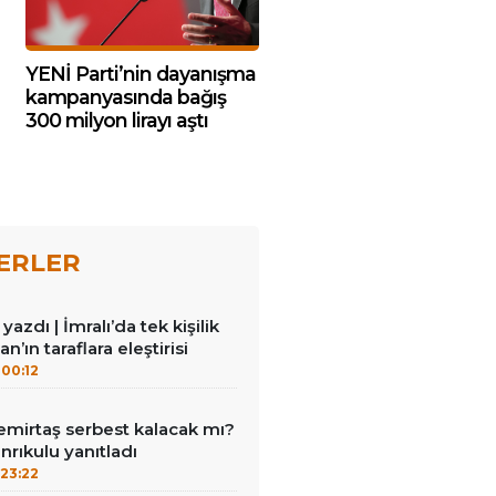
YENİ Parti’nin dayanışma
kampanyasında bağış
300 milyon lirayı aştı
ERLER
azdı | İmralı’da tek kişilik
n’ın taraflara eleştirisi
00:12
emirtaş serbest kalacak mı?
nrıkulu yanıtladı
23:22