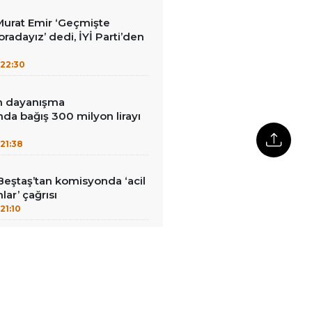
i Murat Emir ‘Geçmişte
radayız’ dedi, İYİ Parti’den
22:30
in dayanışma
a bağış 300 milyon lirayı
21:38
Beştaş’tan komisyonda ‘acil
lar’ çağrısı
21:10