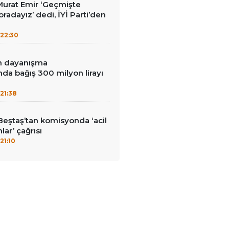
i Murat Emir ‘Geçmişte
radayız’ dedi, İYİ Parti’den
22:30
in dayanışma
a bağış 300 milyon lirayı
21:38
Beştaş’tan komisyonda ‘acil
lar’ çağrısı
21:10