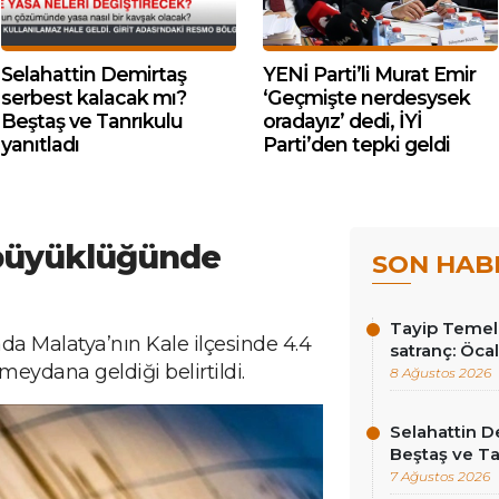
Selahattin Demirtaş
YENİ Parti’li Murat Emir
serbest kalacak mı?
‘Geçmişte nerdesysek
Beştaş ve Tanrıkulu
oradayız’ dedi, İYİ
yanıtladı
Parti’den tepki geldi
 büyüklüğünde
SON HAB
Tayip Temel y
a Malatya’nın Kale ilçesinde 4.4
satranç: Öcala
ydana geldiği belirtildi.
8 Ağustos 2026
Selahattin D
Beştaş ve Ta
7 Ağustos 2026