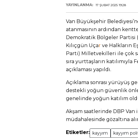
YAYINLANMA:
17 ŞUBAT 2025 19:28
Van Büyükşehir Belediyesi’
atanmasının ardından kentte
Demokratik Bölgeler Partisi
Kılıçgün Uça
r
ve Halkların E
Parti) Milletvekilleri ile çok 
sıra yurttaşların katılımıyla
açıklaması yapıldı.
Açıklama sonrası yürüyüş ger
destekli yoğun güvenlik önle
genelinde yoğun katılım oldu
Akşam saatlerinde DBP Van i
müdahalesinde gözaltına alı
Etiketler:
kayyım
kayyım polit