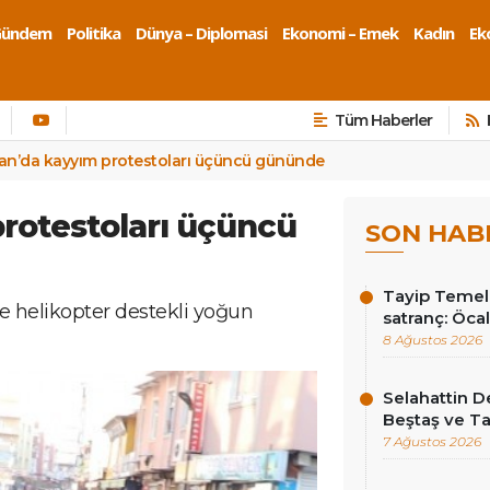
Gündem
Politika
Dünya – Diplomasi
Ekonomi – Emek
Kadın
Eko
Tüm Haberler
an’da kayyım protestoları üçüncü gününde
rotestoları üçüncü
SON HAB
Tayip Temel y
e helikopter destekli yoğun
satranç: Öcala
8 Ağustos 2026
Selahattin D
Beştaş ve Ta
7 Ağustos 2026