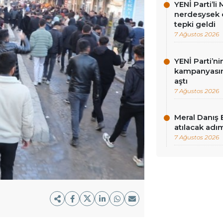
YENİ Parti’l
nerdesysek o
tepki geldi
7 Ağustos 2026
YENİ Parti’n
kampanyasınd
aştı
7 Ağustos 2026
Meral Danış 
atılacak adım
7 Ağustos 2026