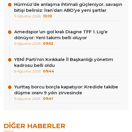
Hürmüz’de anlaşma ihtimali güçleniyor, savaşın
bitişi belirsiz: İran’dan ABD’ye yeni şartlar
9 Ağustos 2026
10:10
Amedspor’un gol kralı Diagne TFF 1. Lig’e
dönüyor: Yeni takımı belli oluyor
9 Ağustos 2026
09:52
YENİ Parti’nin Kırıkkale İl Başkanlığı yönetim
kadrosu belli oldu
9 Ağustos 2026
09:44
Yurttaş borcu borçla kapatıyor: Kredide takibe
düşme oranı 9 yılın zirvesinde
9 Ağustos 2026
09:41
DIĞER HABERLER