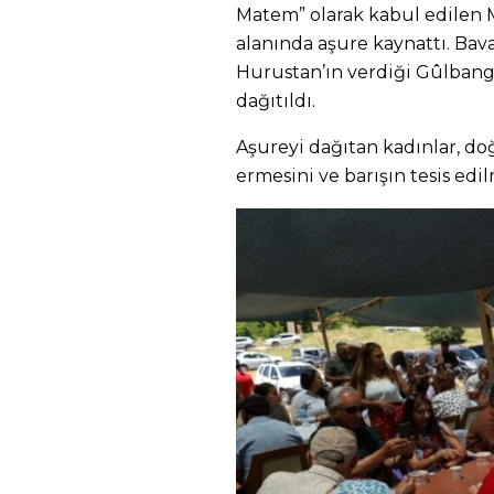
Matem” olarak kabul edilen 
alanında aşure kaynattı. Ba
Hurustan’ın verdiği Gûlbang
dağıtıldı.
Aşureyi dağıtan kadınlar, do
ermesini ve barışın tesis edil