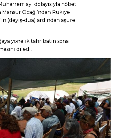
Muharrem ayı dolayısıyla nöbet
va Mansur Ocağı’ndan Rukiye
’ın (deyiş-dua) ardından aşure
ğaya yönelik tahribatın sona
mesini diledi.