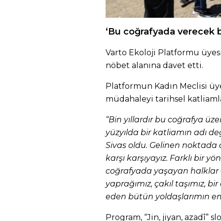
‘Bu coğrafyada verecek b
Varto Ekoloji Platformu üyes
nöbet alanına davet etti.
Platformun Kadın Meclisi üye
müdahaleyi tarihsel katliamla
“Bin yıllardır bu coğrafya üze
yüzyılda bir katliamın adı de
Sivas oldu. Gelinen noktada 
karşı karşıyayız. Farklı bir 
coğrafyada yaşayan halklar 
yaprağımız, çakıl taşımız, b
eden bütün yoldaşlarımın em
Program, “Jin, jiyan, azadî” s