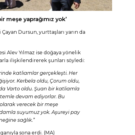
ir meşe yaprağımız yok’
i Çayan Dursun, yurttaşları yarın da
si Alev Yılmaz ise doğaya yönelik
rla ilişkilendirerek şunları söyledi:
rinde katliamlar gerçekleşti. Her
ğişiyor. Kerbela oldu, Çorum oldu,
da Varto oldu. Şuan bir katliamla
yöntemle devam ediyorlar. Bu
olarak verecek bir meşe
ir damla suyumuz yok. Aşureyi pay
eğine sağlık.”
loganıyla sona erdi. (MA)