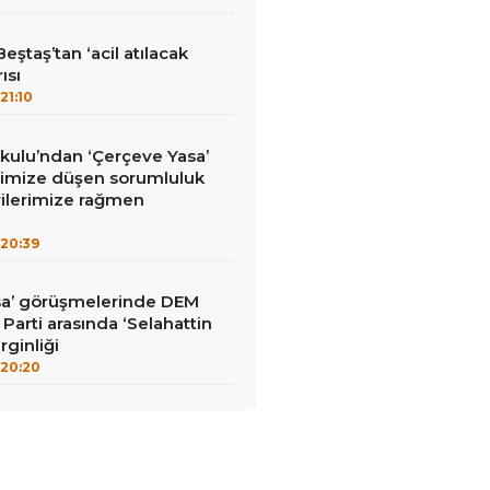
eştaş’tan ‘acil atılacak
ısı
21:10
kulu’ndan ‘Çerçeve Yasa’
erimize düşen sorumluluk
rilerimize rağmen
20:39
sa’ görüşmelerinde DEM
İ Parti arasında ‘Selahattin
rginliği
20:20