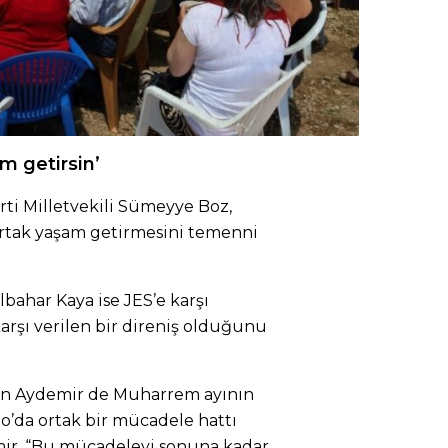
am getirsin’
i Milletvekili Sümeyye Boz,
 ortak yaşam getirmesini temenni
bahar Kaya ise JES’e karşı
rşı verilen bir direniş olduğunu
tin Aydemir de Muharrem ayının
o’da ortak bir mücadele hattı
mir, “Bu mücadeleyi sonuna kadar