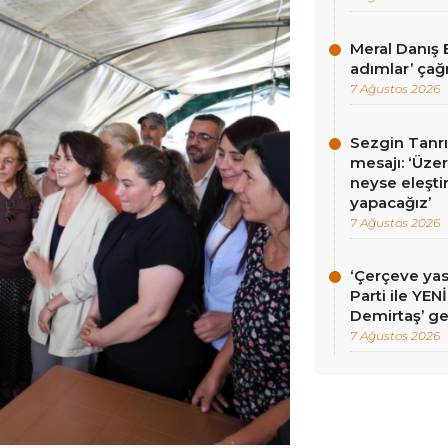
Meral Danış B
adımlar’ çağr
7 Ağustos 2026
Sezgin Tanrı
mesajı: ‘Üz
neyse eleşti
yapacağız’
7 Ağustos 2026
‘Çerçeve ya
Parti ile YEN
Demirtaş’ ge
7 Ağustos 2026