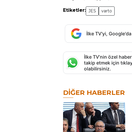
Etiketler:
JES
varto
İlke TV'yi, Google'da
İlke TV’nin özel haber
takip etmek için tık
olabilirsiniz.
DIĞER HABERLER