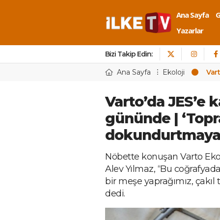
Ana Sayfa
Yazarlar
Bizi Takip Edin:
Ana Sayfa
Ekoloji
Var
Varto’da JES’e k
gününde | ‘Topr
dokundurtmaya
Nöbette konuşan Varto Ekol
Alev Yılmaz, “Bu coğrafyada
bir meşe yaprağımız, çakıl
dedi.