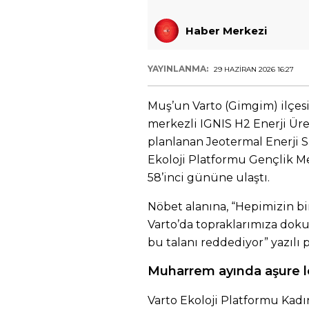
Haber Merkezi
YAYINLANMA:
29 HAZIRAN 2026 16:27
Muş’un Varto (Gimgim) ilçes
merkezli IGNIS H2 Enerji Üre
planlanan Jeotermal Enerji Sa
Ekoloji Platformu Gençlik Mec
58’inci gününe ulaştı.
Nöbet alanına, “Hepimizin bir
Varto’da topraklarımıza dok
bu talanı reddediyor” yazılı p
Muharrem ayında aşure 
Varto Ekoloji Platformu Kadın 