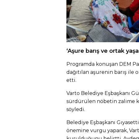
‘Aşure barış ve ortak yaş
Programda konuşan DEM Part
dağıtılan aşurenin barış ile
etti.
Varto Belediye Eşbaşkanı Gül
sürdürülen nöbetin zalime ka
söyledi.
Belediye Eşbaşkanı Gıyaset
önemine vurgu yaparak, Vart
kurulduğunu belirtti. Ayde