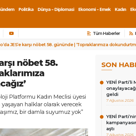
Gündem
Politika
Dünya – Diplomasi
Ekonomi – Emek
Kadın
Eko
Tüm Haberler
to’da JES’e karşı nöbet 58. gününde | ‘Topraklarımıza dokundurt
arşı nöbet 58.
SON HAB
aklarımıza
cağız’
YENİ Parti’li 
onaylayacağız
geldi
oji Platformu Kadın Meclisi üyesi
7 Ağustos 2026
 yaşayan halklar olarak verecek
 taşımız, bir damla suyumuz yok”
YENİ Parti’n
kampanyasınd
aştı
7 Ağustos 2026