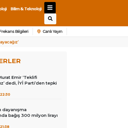
loji
Bilim & Teknoloji
Frekans Bilgileri
Canlı Yayın
mayacağız’
ERLER
Murat Emir ‘Teklifi
’ dedi, İYİ Parti’den tepki
22:30
in dayanışma
a bağış 300 milyon lirayı
21:38