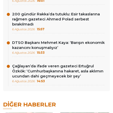
6 Ağustos 2026
16:01
200 gündür Rakka’da tutuklu: Esir takaslarına
rağmen gazeteci Ahmed Polad serbest
bırakılmadı
6 Ağustos 2026
15:57
DTSO Başkanı Mehmet Kaya: ‘Barışın ekonomik
kazancını konuşmalıyız’
6 Ağustos 2026
15:33
Çağlayan’da ifade veren gazeteci Ertuğrul
Özkök: ‘Cumhurbaşkanına hakaret, asla aklımın
ucundan dahi geçmeyecek bir şey’
6 Ağustos 2026
14:53
DIĞER HABERLER