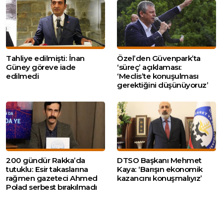
Tahliye edilmişti: İnan
Özel’den Güvenpark’ta
Güney göreve iade
‘süreç’ açıklaması:
edilmedi
‘Meclis’te konuşulması
gerektiğini düşünüyoruz’
200 gündür Rakka’da
DTSO Başkanı Mehmet
tutuklu: Esir takaslarına
Kaya: ‘Barışın ekonomik
rağmen gazeteci Ahmed
kazancını konuşmalıyız’
Polad serbest bırakılmadı