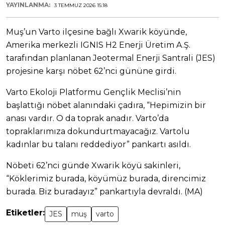
YAYINLANMA:
3 TEMMUZ 2026 15:18
Muş’un Varto ilçesine bağlı Xwarik köyünde,
Amerika merkezli IGNIS H2 Enerji Üretim A.Ş.
tarafından planlanan Jeotermal Enerji Santrali (JES)
projesine karşı nöbet 62’nci gününe girdi.
Varto Ekoloji Platformu Gençlik Meclisi’nin
başlattığı nöbet alanındaki çadıra, “Hepimizin bir
anası vardır. O da toprak anadır. Varto’da
topraklarımıza dokundurtmayacağız. Vartolu
kadınlar bu talanı reddediyor” pankartı asıldı.
Nöbeti 62’nci günde Xwarik köyü sakinleri,
“Köklerimiz burada, köyümüz burada, direncimiz
burada. Biz buradayız” pankartıyla devraldı. (MA)
Etiketler:
JES
muş
varto