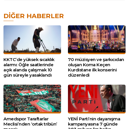
DIĞER HABERLER
KKTC’de yüksek sıcaklık
70 müzisyen ve şarkıcıdan
alarmı: Öğle saatlerinde
oluşan Koma Keçen
açık alanda çalışmak 10
Kurdistane ilk konserini
gün süreyle yasaklandı
düzenledi
Amedspor Taraftarlar
YENİ Parti’nin dayanışma
Meclisi’nden ‘ortak tribün’
kampanyasına 7 günde