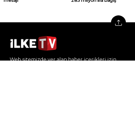
mesajı
283 milyon lira bağış
Web sitemizde yer alan haber içerikleri izin
alınmadan, kaynak gösterilerek dahi iktibas
edilemez. Kanuna aykırı ve izinsiz olarak
kopyalanamaz, başka yerde yayınlanamaz.
HABERLER
Dünya – Diplomasi