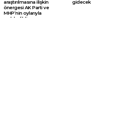
araştırılmasına ilişkin
gidecek
önergesi AK Parti ve
MHP’nin oylarıyla
reddedildi
Web sitemizde yer alan haber içerikleri izin
alınmadan, kaynak gösterilerek dahi iktibas
edilemez. Kanuna aykırı ve izinsiz olarak
kopyalanamaz, başka yerde yayınlanamaz.
HABERLER