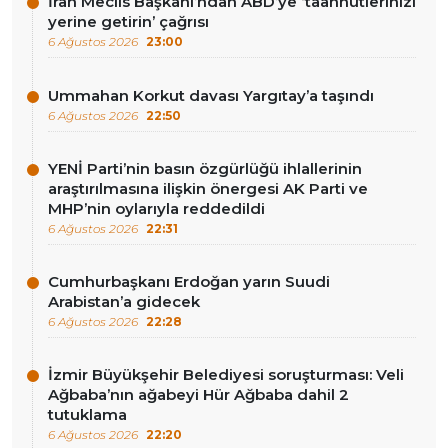
İran Meclis Başkanı’ndan ABD’ye ‘taahhütlerinizi
yerine getirin’ çağrısı
6 Ağustos 2026
23:00
Ummahan Korkut davası Yargıtay’a taşındı
6 Ağustos 2026
22:50
YENİ Parti’nin basın özgürlüğü ihlallerinin
araştırılmasına ilişkin önergesi AK Parti ve
MHP’nin oylarıyla reddedildi
6 Ağustos 2026
22:31
Cumhurbaşkanı Erdoğan yarın Suudi
Arabistan’a gidecek
6 Ağustos 2026
22:28
İzmir Büyükşehir Belediyesi soruşturması: Veli
Ağbaba’nın ağabeyi Hür Ağbaba dahil 2
tutuklama
6 Ağustos 2026
22:20