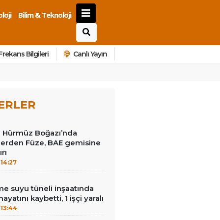
loji
Bilim & Teknoloji
Frekans Bilgileri
Canlı Yayın
ERLER
ve Hürmüz Boğazı’nda
ilerden Füze, BAE gemisine
ırı
14:27
e suyu tüneli inşaatında
hayatını kaybetti, 1 işçi yaralı
13:44