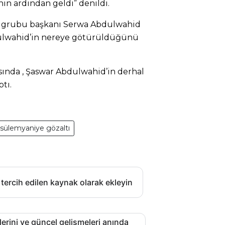
nın ardından geldi” denildi.
il grubu başkanı Serwa Abdulwahid
dulwahid’in nereye götürüldüğünü
sında , Şaswar Abdulwahid’in derhal
ptı.
sülemyaniye gözaltı
 tercih edilen kaynak olarak ekleyin
lerini ve güncel gelişmeleri anında