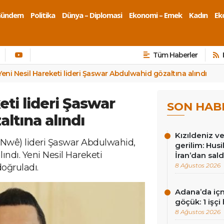
Gündem
Politika
Dünya – Diplomasi
Ekonomi – Emek
Kadın
Eko
Tüm Haberler
Yeni Nesil Hareketi lideri Şaswar Abdulwahid gözaltına alındı
eti lideri Şaswar
SON HAB
ltına alındı
Kızıldeniz 
 Nwê) lideri Şaswar Abdulwahid,
gerilim: Hus
ındı. Yeni Nesil Hareketi
İran’dan sald
8 Ağustos 2026
oğruladı.
Adana’da içm
göçük: 1 işçi 
8 Ağustos 2026