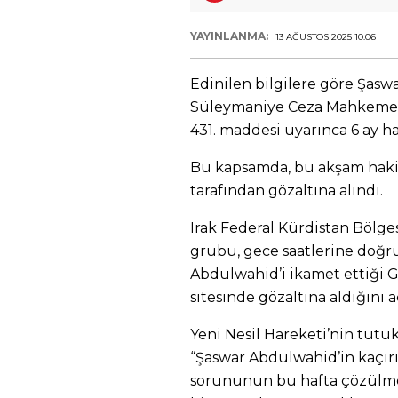
YAYINLANMA:
13 AĞUSTOS 2025 10:06
Edinilen bilgilere göre Şas
Süleymaniye Ceza Mahkemesi
431. maddesi uyarınca 6 ay ha
Bu kapsamda, bu akşam hakim
tarafından gözaltına alındı.
Irak Federal Kürdistan Bölge
grubu, gece saatlerine doğr
Abdulwahid’i ikamet ettiği
sitesinde gözaltına aldığını a
Yeni Nesil Hareketi’nin tutuk
“Şaswar Abdulwahid’in kaçır
sorununun bu hafta çözülmem