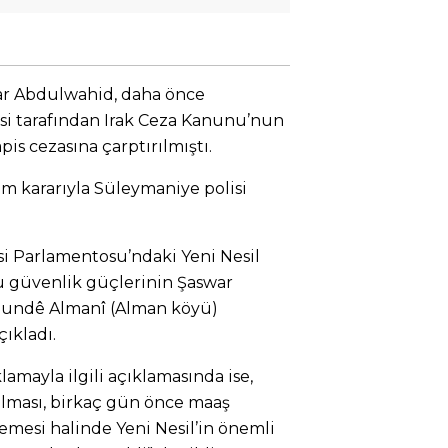
war Abdulwahid, daha önce
 tarafından Irak Ceza Kanunu’nun
pis cezasına çarptırılmıştı.
 kararıyla Süleymaniye polisi
si Parlamentosu’ndaki Yeni Nesil
u güvenlik güçlerinin Şaswar
 Gundê Almanî (Alman köyü)
çıkladı.
lamayla ilgili açıklamasında ise,
ılması, birkaç gün önce maaş
esi halinde Yeni Nesil’in önemli