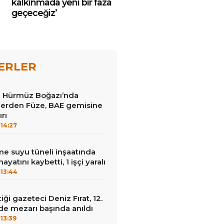
kalkınmada yeni bir faza
geçeceğiz’
ERLER
ve Hürmüz Boğazı’nda
ilerden Füze, BAE gemisine
ırı
14:27
e suyu tüneli inşaatında
hayatını kaybetti, 1 işçi yaralı
13:44
tiği gazeteci Deniz Fırat, 12.
e mezarı başında anıldı
13:39