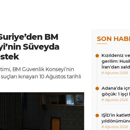
Suriye’den BM
SON HAB
yi’nin Süveyda
estek
Kızıldeniz 
gerilim: Hus
İran’dan sald
timi, BM Güvenlik Konseyi’nin
8 Ağustos 2026
 suçları kınayan 10 Ağustos tarihli
Adana’da içm
göçük: 1 işçi 
8 Ağustos 2026
IŞİD’in katlet
yıldönümünd
8 Ağustos 2026