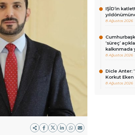
IŞİD’in katlet
yıldönümünd
8 Ağustos 2026
Cumhurbaşka
‘süreç’ açık
kalkınmada y
8 Ağustos 2026
Dicle Anter:
Korkut Eken 
8 Ağustos 2026