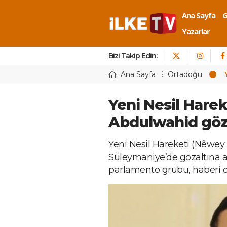
Ana Sayfa
Yazarlar
Bizi Takip Edin:
Ana Sayfa
Ortadoğu
Yeni Nesil Harek
Abdulwahid göza
Yeni Nesil Hareketi (Nêwey
Süleymaniye’de gözaltına al
parlamento grubu, haberi d