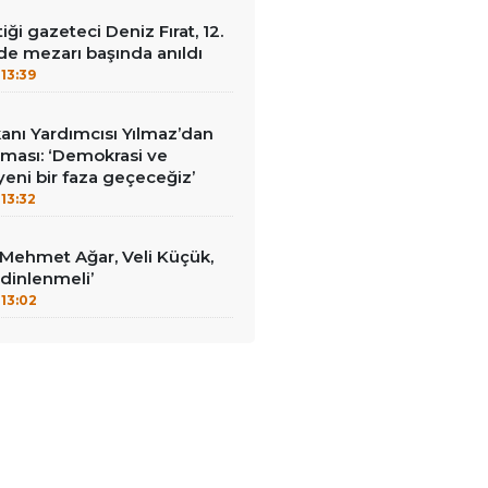
tiği gazeteci Deniz Fırat, 12.
e mezarı başında anıldı
13:39
nı Yardımcısı Yılmaz’dan
laması: ‘Demokrasi ve
eni bir faza geçeceğiz’
13:32
 ‘Mehmet Ağar, Veli Küçük,
dinlenmeli’
13:02