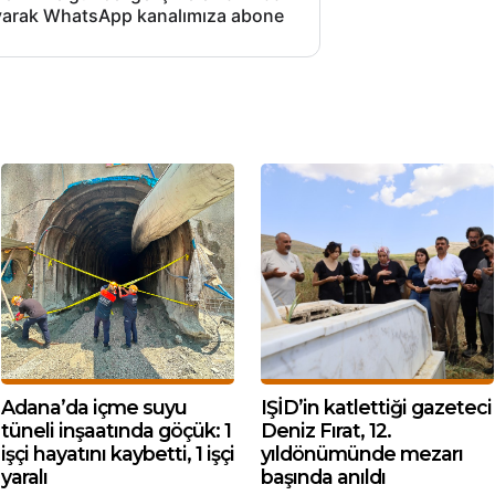
layarak WhatsApp kanalımıza abone
Adana’da içme suyu
IŞİD’in katlettiği gazeteci
tüneli inşaatında göçük: 1
Deniz Fırat, 12.
işçi hayatını kaybetti, 1 işçi
yıldönümünde mezarı
yaralı
başında anıldı