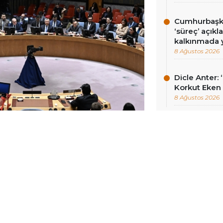
Cumhurbaşka
‘süreç’ açık
kalkınmada y
8 Ağustos 2026
Dicle Anter:
Korkut Eken 
8 Ağustos 2026
NCELLENME:
13 AĞUSTOS 2025 09:07