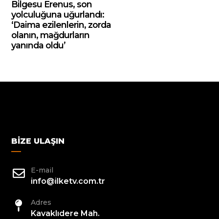
Bilgesu Erenus, son
yolculuğuna uğurlandı:
‘Daima ezilenlerin, zorda
olanın, mağdurların
yanında oldu’
BIZE ULAŞIN
E-mail
info@ilketv.com.tr
Adres
Kavaklıdere Mah.