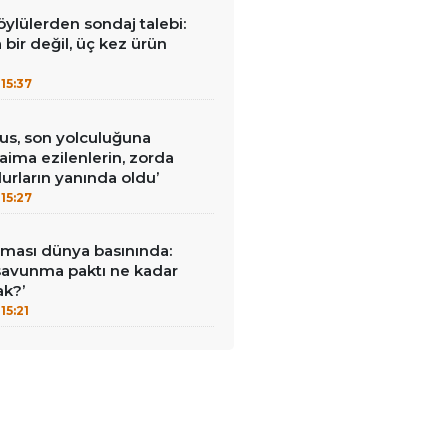
öylülerden sondaj talebi:
a bir değil, üç kez ürün
15:37
us, son yolculuğuna
Daima ezilenlerin, zorda
urların yanında oldu’
15:27
ması dünya basınında:
savunma paktı ne kadar
ak?’
15:21