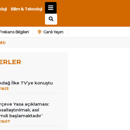
loji
Bilim & Teknoloji
Frekans Bilgileri
Canlı Yayın
tti
ERLER
kdağ İlke TV’ye konuştu
16:13
çeve Yasa açıklaması:
allaştırılmalı, asıl
mdi başlamaktadır’
16:07