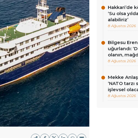
Hakkari’de k
‘Su olsa yıld
alabiliriz’
8 Ağustos 2026
Bilgesu Eren
uğurlandı: ‘
olanın, mağd
8 Ağustos 2026
Mekke Anlaş
‘NATO tarzı 
işlevsel olac
8 Ağustos 2026