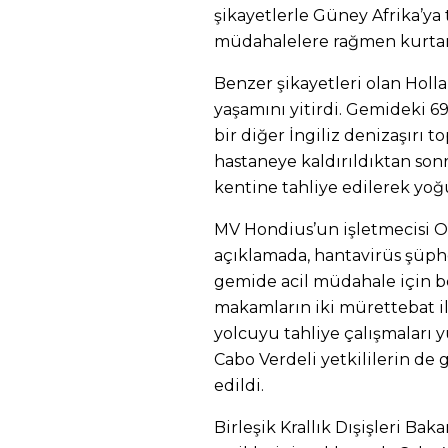
şikayetlerle Güney Afrika’ya
müdahalelere rağmen kurtar
Benzer şikayetleri olan Hol
yaşamını yitirdi. Gemideki 69
bir diğer İngiliz denizaşırı 
hastaneye kaldırıldıktan so
kentine tahliye edilerek yoğ
MV Hondius’un işletmecisi O
açıklamada, hantavirüs şüph
gemide acil müdahale için be
makamların iki mürettebat i
yolcuyu tahliye çalışmaları 
Cabo Verdeli yetkililerin de
edildi.
Birleşik Krallık Dışişleri Bak