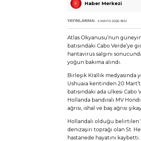
Haber Merkezi
YAYINLANMA:
4 MAYIS 2026 18:51
Atlas Okyanusu’nun güneyind
batısındaki Cabo Verde’ye g
hantavirüs salgını sonucunda 3
yoğun bakıma alındı.
Birleşik Krallık medyasında y
Ushuaia kentinden 20 Mart’t
batısındaki ada ülkesi Cabo 
Hollanda bandıralı MV Hondiu
ağrısı, ishal ve baş ağrısı şi
Hollandalı olduğu belirtilen 
denizaşırı toprağı olan St. He
hastanede hayatını kaybetti.