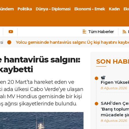
Gündem
Politika
Dünya – Diplomasi
Ekonomi – Emek
Kadın
Eko
Tüm Haberler
si
Yolcu gemisinde hantavirüs salgını: Üç kişi hayatını kaybe
 hantavirüs salgını:
SON HAB
 kaybetti
den 20 Mart’ta hareket eden ve
Figen Yükse
8 Ağustos 2026
ki ada ülkesi Cabo Verde’ye ulaşan
alı MV Hondius gemisinde bir kişi
baş ağrısı şikayetlerinde bulundu.
SAHİ’den Çer
‘Barış toplums
mücadele şi
8 Ağustos 2026