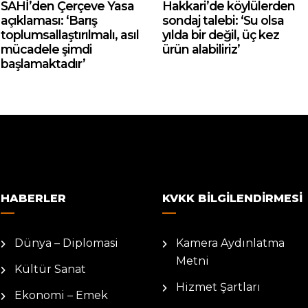
SAHİ’den Çerçeve Yasa
Hakkari’de köylülerden
açıklaması: ‘Barış
sondaj talebi: ‘Su olsa
toplumsallaştırılmalı, asıl
yılda bir değil, üç kez
mücadele şimdi
ürün alabiliriz’
başlamaktadır’
HABERLER
KVKK BILGILENDIRMESI
Dünya – Diplomasi
Kamera Aydınlatma
Metni
Kültür Sanat
Hizmet Şartları
Ekonomi – Emek