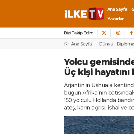
Ana Sayfa
Yazarlar
Bizi Takip Edin:
Ana Sayfa
Dünya - Diploma
Yolcu gemisinde
Üç kişi hayatını
Arjantin’in Ushuaia kentin
bugün Afrika’nın batısında
150 yolculu Hollanda bandır
ateş, karın ağrısı, ishal ve 