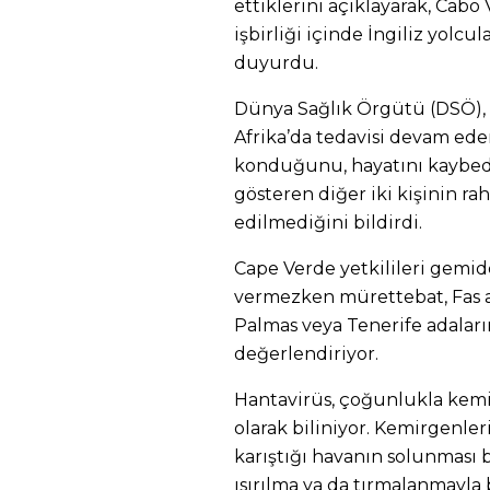
ettiklerini açıklayarak, Cab
işbirliği içinde İngiliz yolcu
duyurdu.
Dünya Sağlık Örgütü (DSÖ),
Afrika’da tedavisi devam eden
konduğunu, hayatını kaybeden
gösteren diğer iki kişinin rah
edilmediğini bildirdi.
Cape Verde yetkilileri gemid
vermezken mürettebat, Fas aç
Palmas veya Tenerife adaları
değerlendiriyor.
Hantavirüs, çoğunlukla kemi
olarak biliniyor. Kemirgenler
karıştığı havanın solunması
ısırılma ya da tırmalanmayla 