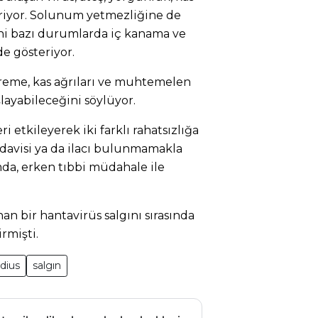
eriyor. Solunum yetmezliğine de
ini bazı durumlarda iç kanama ve
e gösteriyor.
itreme, kas ağrıları ve muhtemelen
aşlayabileceğini söylüyor.
ri etkileyerek iki farklı rahatsızlığa
tedavisi ya da ilacı bulunmamakla
da, erken tıbbi müdahale ile
nan bir hantavirüs salgını sırasında
rmişti.
dius
salgın