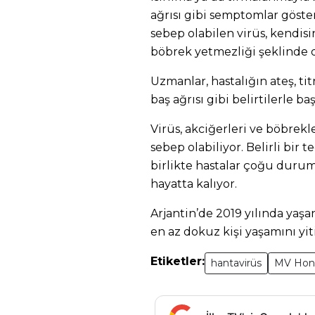
ağrısı gibi semptomlar göst
sebep olabilen virüs, kendis
böbrek yetmezliği şeklinde d
Uzmanlar, hastalığın ateş, t
baş ağrısı gibi belirtilerle b
Virüs, akciğerleri ve böbrekle
sebep olabiliyor. Belirli bir 
birlikte hastalar çoğu durum
hayatta kalıyor.
Arjantin’de 2019 yılında yaşa
en az dokuz kişi yaşamını yiti
Etiketler:
hantavirüs
MV Hon