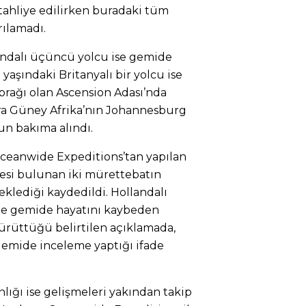
 tahliye edilirken buradaki tüm
ılamadı.
landalı üçüncü yolcu ise gemide
 yaşındaki Britanyalı bir yolcu ise
toprağı olan Ascension Adası’nda
nra Güney Afrika’nın Johannesburg
un bakıma alındı.
ceanwide Expeditions’tan yapılan
esi bulunan iki mürettebatın
klediği kaydedildi. Hollandalı
le gemide hayatını kaybeden
yürüttüğü belirtilen açıklamada,
 gemide inceleme yaptığı ifade
anlığı ise gelişmeleri yakından takip