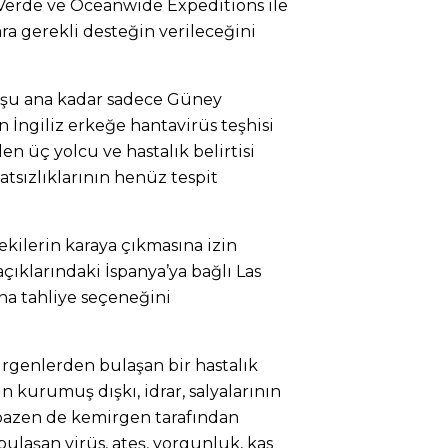
o Verde ve Oceanwide Expeditions ile
lara gerekli desteğin verileceğini
 şu ana kadar sadece Güney
 İngiliz erkeğe hantavirüs teşhisi
 üç yolcu ve hastalık belirtisi
atsızlıklarının henüz tespit
ekilerin karaya çıkmasına izin
ıklarındaki İspanya’ya bağlı Las
na tahliye seçeneğini
rgenlerden bulaşan bir hastalık
in kurumuş dışkı, idrar, salyalarının
 bazen de kemirgen tarafından
bulaşan virüs, ateş, yorgunluk, kas