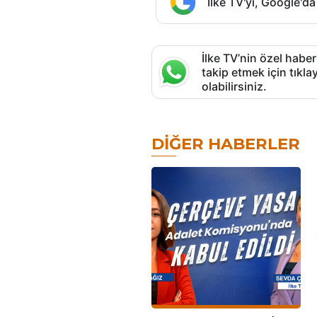
İlke TV'yi, Google'da
İlke TV’nin özel haber
takip etmek için tık
olabilirsiniz.
DIĞER HABERLER