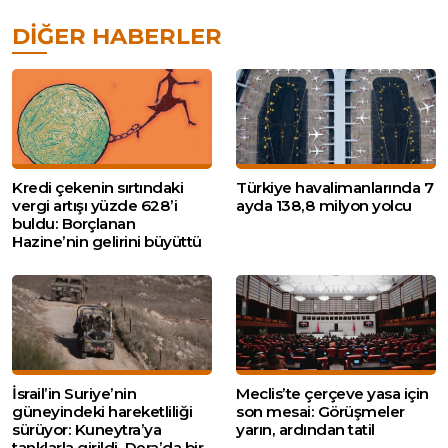
DIĞER HABERLER
Kredi çekenin sırtındaki
Türkiye havalimanlarında 7
vergi artışı yüzde 628’i
ayda 138,8 milyon yolcu
buldu: Borçlanan
Hazine’nin gelirini büyüttü
İsrail’in Suriye’nin
Meclis’te çerçeve yasa için
güneyindeki hareketliliği
son mesai: Görüşmeler
sürüyor: Kuneytra’ya
yarın, ardından tatil
tanklarla girildi, Dera’da bir