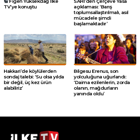
Figen Yüksekdağ İlke
SAHİ’den Çerçeve Yasa
TV’ye konuştu
açıklaması: ‘Barış
toplumsallaştırılmalı, asıl
mücadele şimdi
başlamaktadır’
Hakkari’de köylülerden
Bilgesu Erenus, son
sondaj talebi: ‘Su olsa yılda
yolculuğuna uğurlandı:
bir değil, üç kez ürün
‘Daima ezilenlerin, zorda
alabiliriz’
olanın, mağdurların
yanında oldu’