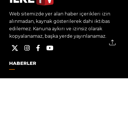
Web sitemizde yer alan haber içerikleri izin
alınmadan, kaynak gösterilerek dahi iktibas
edilemez. Kanuna aykırı ve izinsiz olarak
kopyalanamaz, başka yerde yayınlanamaz.
HABERLER
Dünya – Diplomasi
Kültür Sanat
Ekonomi – Emek
Bilim & Teknoloji
Spor