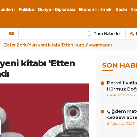
Gündem
Politika
Dünya – Diplomasi
Ekonomi – Emek
Kadın
Eko
Tüm Haberler
Zafer Zorlu’nun yeni kitabı ‘Etten Kurgu’ yayımlandı
yeni kitabı ‘Etten
SON HAB
dı
Petrol fiyat
Hürmüz Boğ
6 Ağustos 2026
Çiğdem Mate
cezaevi adres
6 Ağustos 2026