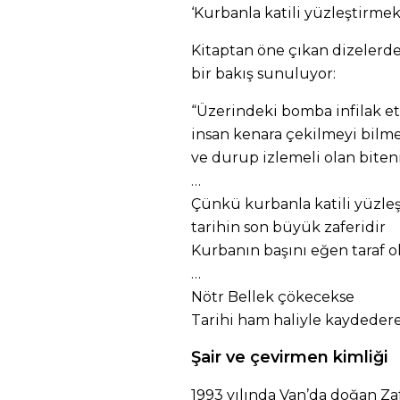
‘Kurbanla katili yüzleştirmek
Kitaptan öne çıkan dizelerde, 
bir bakış sunuluyor:
“Üzerindeki bomba infilak e
insan kenara çekilmeyi bilme
ve durup izlemeli olan biten
…
Çünkü kurbanla katili yüzle
tarihin son büyük zaferidir
Kurbanın başını eğen taraf o
…
Nötr Bellek çökecekse
Tarihi ham haliyle kaydeder
Şair ve çevirmen kimliği
1993 yılında Van’da doğan Zafer