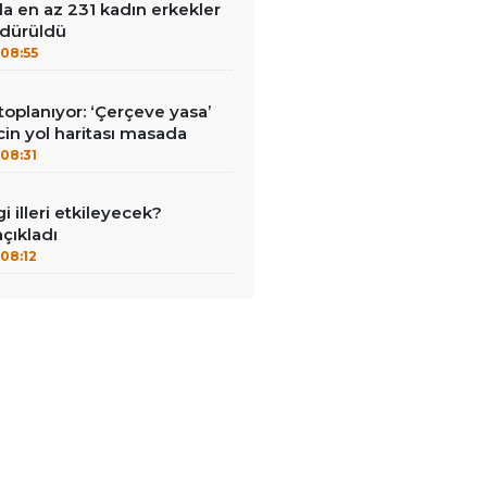
a en az 231 kadın erkekler
ldürüldü
08:55
planıyor: ‘Çerçeve yasa’
cin yol haritası masada
08:31
 illeri etkileyecek?
açıkladı
08:12