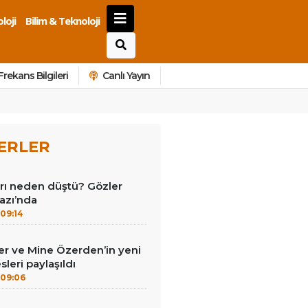
loji
Bilim & Teknoloji
Frekans Bilgileri
Canlı Yayın
ERLER
ları neden düştü? Gözler
azı’nda
09:14
r ve Mine Özerden’in yeni
leri paylaşıldı
09:06