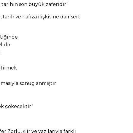
 tarihin son büyük zaferidir’
tarih ve hafıza ilişkisine dair sert
ttiğinde
lidir
i
ştirmek
lmasıyla sonuçlanmıştır
ek çökecektir”
 Zorlu, şiir ve yazılarıyla farklı