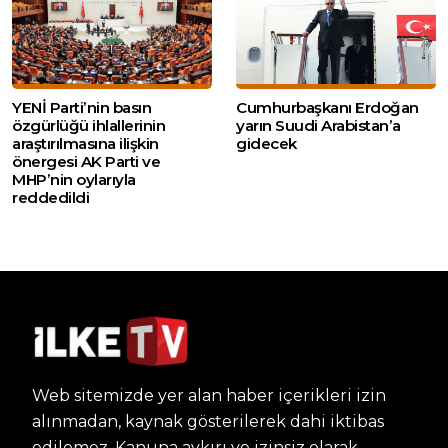
YENİ Parti’nin basın
Cumhurbaşkanı Erdoğan
özgürlüğü ihlallerinin
yarın Suudi Arabistan’a
araştırılmasına ilişkin
gidecek
önergesi AK Parti ve
MHP’nin oylarıyla
reddedildi
Web sitemizde yer alan haber içerikleri izin
alınmadan, kaynak gösterilerek dahi iktibas
edilemez. Kanuna aykırı ve izinsiz olarak