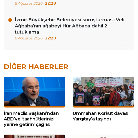
6 Ağustos 2026
22:28
İzmir Büyükşehir Belediyesi soruşturması: Veli
Ağbaba’nın ağabeyi Hür Ağbaba dahil 2
tutuklama
6 Ağustos 2026
22:20
DIĞER HABERLER
İran Meclis Başkanı’ndan
Ummahan Korkut davası
ABD’ye ‘taahhütlerinizi
Yargıtay’a taşındı
yerine getirin’ çağrısı