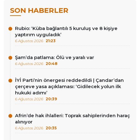
SON HABERLER
Rubio: ‘Küba bağlantılı 5 kuruluş ve 8 kişiye
yaptırım uyguladık’
6 Ağustos 2026
21:23
Şam’da patlama: Ölü ve yaralı var
6 Ağustos 2026
20:48
İYİ Parti’nin önergesi reddedildi | Çandar’dan
çerçeve yasa açıklaması: ‘Gidilecek yolun ilk
hukuki adımı’
6 Ağustos 2026
20:39
Afrin’de hak ihlalleri: Toprak sahiplerinden haraç
alınıyor
6 Ağustos 2026
20:35