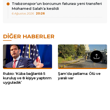
Trabzonspor’un borcunun faturası yeni transferi
Mohamed Salah’a kesildi
6 Ağustos 2026
20:26
DIĞER HABERLER
Rubio: ‘Küba bağlantılı 5
Şam’da patlama: Ölü ve
kuruluş ve 8 kişiye yaptırım
yaralı var
uyguladık’