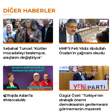
DIĞER HABERLER
Sebahat Tuncel: ‘Kürtler
MHP’li Feti Yıldız Abdullah
mücadeleyi bırakmıyor,
Öcalan’ın çağrısını okudu
araçlarını değiştiriyor’
Rojda Aslan’la
Özgür Özel: ‘Türkiye’nin
#MercekAltı
stratejik önemi
demokrasinin gerilemesini
görmemenin mazereti