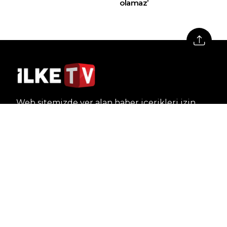
olamaz’
Web sitemizde yer alan haber içerikleri izin
alınmadan, kaynak gösterilerek dahi iktibas
edilemez. Kanuna aykırı ve izinsiz olarak
kopyalanamaz, başka yerde yayınlanamaz.
HABERLER
Dünya – Diplomasi