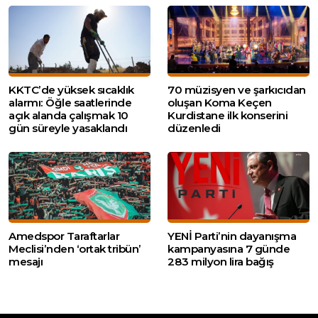
KKTC’de yüksek sıcaklık
70 müzisyen ve şarkıcıdan
alarmı: Öğle saatlerinde
oluşan Koma Keçen
açık alanda çalışmak 10
Kurdistane ilk konserini
gün süreyle yasaklandı
düzenledi
Amedspor Taraftarlar
YENİ Parti’nin dayanışma
Meclisi’nden ‘ortak tribün’
kampanyasına 7 günde
mesajı
283 milyon lira bağış