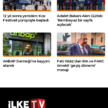
12 yıl sonra yeniden: Kox
Adalet Bakanı Akın Gürlek:
Festivali yürüyüşle başladı
‘Bembeyaz bir sayfa
açılacak’
AHBAP Derneği’ne kayyım
Feti Yıldız’dan IRA ve FARC
atandı
örnekli ‘geçiş dönemi’
mesajı