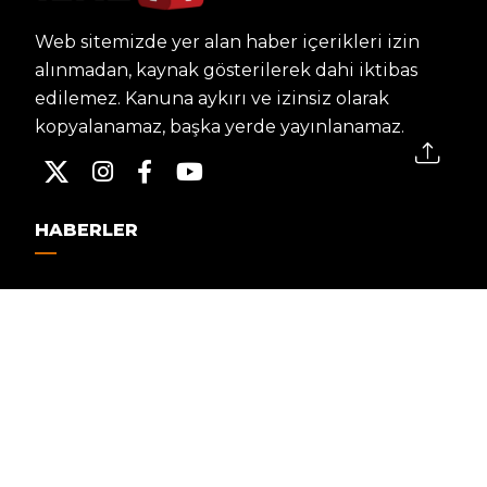
Web sitemizde yer alan haber içerikleri izin
alınmadan, kaynak gösterilerek dahi iktibas
edilemez. Kanuna aykırı ve izinsiz olarak
kopyalanamaz, başka yerde yayınlanamaz.
HABERLER
Dünya – Diplomasi
Kültür Sanat
Ekonomi – Emek
Bilim & Teknoloji
Spor