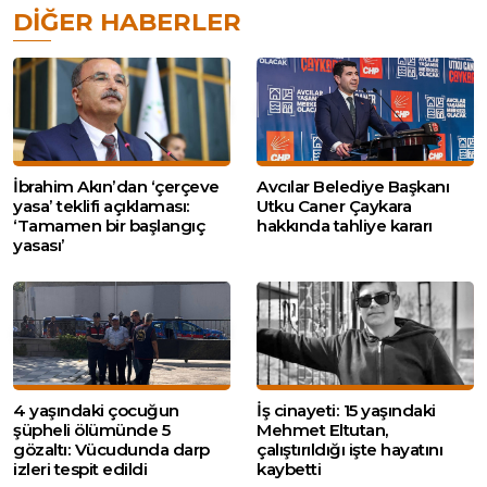
DIĞER HABERLER
İbrahim Akın’dan ‘çerçeve
Avcılar Belediye Başkanı
yasa’ teklifi açıklaması:
Utku Caner Çaykara
‘Tamamen bir başlangıç
hakkında tahliye kararı
yasası’
4 yaşındaki çocuğun
İş cinayeti: 15 yaşındaki
şüpheli ölümünde 5
Mehmet Eltutan,
gözaltı: Vücudunda darp
çalıştırıldığı işte hayatını
izleri tespit edildi
kaybetti