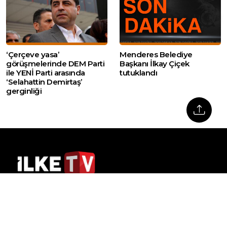
‘Çerçeve yasa’
Menderes Belediye
görüşmelerinde DEM Parti
Başkanı İlkay Çiçek
ile YENİ Parti arasında
tutuklandı
‘Selahattin Demirtaş’
gerginliği
Web sitemizde yer alan haber içerikleri izin
alınmadan, kaynak gösterilerek dahi iktibas
edilemez. Kanuna aykırı ve izinsiz olarak