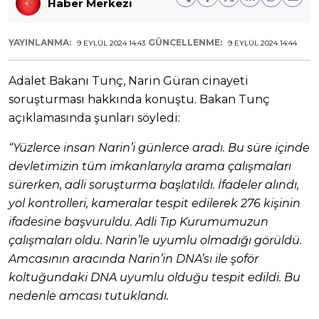
Haber Merkezi
YAYINLANMA:
GÜNCELLENME:
9 EYLÜL 2024 14:43
9 EYLÜL 2024 14:44
Adalet Bakanı Tunç, Narin Güran cinayeti
soruşturması hakkında konuştu. Bakan Tunç
açıklamasında şunları söyledi:
“Yüzlerce insan Narin’i günlerce aradı. Bu süre içinde
devletimizin tüm imkanlarıyla arama çalışmaları
sürerken, adli soruşturma başlatıldı. İfadeler alındı,
yol kontrolleri, kameralar tespit edilerek 276 kişinin
ifadesine başvuruldu. Adli Tıp Kurumumuzun
çalışmaları oldu. Narin’le uyumlu olmadığı görüldü.
Amcasının aracında Narin’in DNA’sı ile şoför
koltuğundaki DNA uyumlu olduğu tespit edildi. Bu
nedenle amcası tutuklandı.