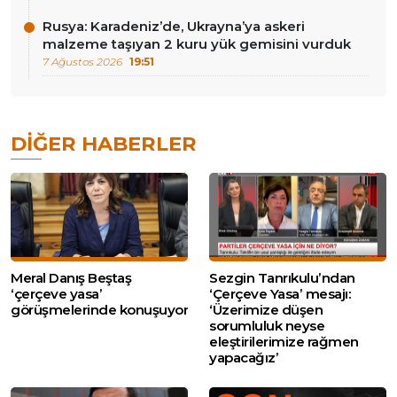
Rusya: Karadeniz’de, Ukrayna’ya askeri
malzeme taşıyan 2 kuru yük gemisini vurduk
7 Ağustos 2026
19:51
DIĞER HABERLER
Meral Danış Beştaş
Sezgin Tanrıkulu’ndan
‘çerçeve yasa’
‘Çerçeve Yasa’ mesajı:
görüşmelerinde konuşuyor
‘Üzerimize düşen
sorumluluk neyse
eleştirilerimize rağmen
yapacağız’