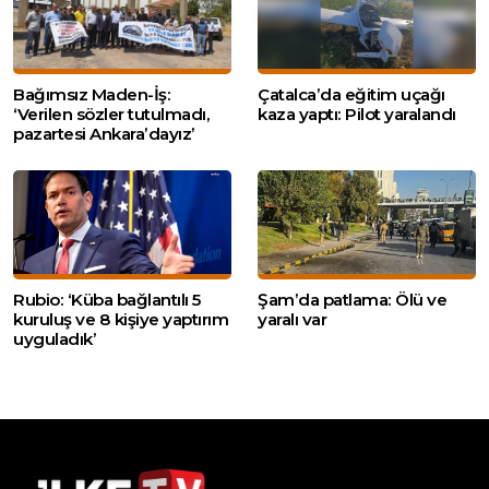
Bağımsız Maden-İş:
Çatalca’da eğitim uçağı
‘Verilen sözler tutulmadı,
kaza yaptı: Pilot yaralandı
pazartesi Ankara’dayız’
Rubio: ‘Küba bağlantılı 5
Şam’da patlama: Ölü ve
kuruluş ve 8 kişiye yaptırım
yaralı var
uyguladık’