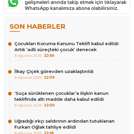
gelişmeleri anında takip etmek için tıklayarak
WhatsApp kanalımıza abone olabilirsiniz.
SON HABERLER
Çocukları Koruma Kanunu Teklifi kabul edildi:
Artık ‘adli süreçteki çocuk’ denecek
8 Ağustos 2026
22:56
İlkay Çiçek görevden uzaklaştırıldı
8 Ağustos 2026
22:39
‘Suça sürüklenen çocuklar’a ilişkin kanun
teklifinde altı madde daha kabul edildi
8 Ağustos 2026
22:30
Uğradığı ırkçı saldırının ardından tutuklanan
Furkan Oğlak tahliye edildi
8 Ağustos 2026
22:18