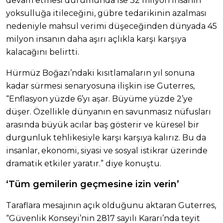
devam etmesi durumunda ise 32 milyon insanın
yoksulluğa itileceğini, gübre tedarikinin azalması
nedeniyle mahsul verimi düşeceğinden dünyada 45
milyon insanın daha aşırı açlıkla karşı karşıya
kalacağını belirtti.
Hürmüz Boğazı’ndaki kısıtlamaların yıl sonuna
kadar sürmesi senaryosuna ilişkin ise Guterres,
“Enflasyon yüzde 6’yı aşar. Büyüme yüzde 2’ye
düşer. Özellikle dünyanın en savunmasız nüfusları
arasında büyük acılar baş gösterir ve küresel bir
durgunluk tehlikesiyle karşı karşıya kalırız. Bu da
insanlar, ekonomi, siyasi ve sosyal istikrar üzerinde
dramatik etkiler yaratır.” diye konuştu.
‘Tüm gemilerin geçmesine izin verin’
Taraflara mesajının açık olduğunu aktaran Guterres,
“Güvenlik Konseyi’nin 2817 sayılı Kararı’nda teyit