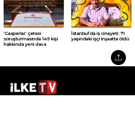
‘Casperlar’ çetesi
İstanbul’da iş cinayeti: 71
soruşturmasında 149 kişi
yaşındaki işçi inşaatta öldü
hakkında yeni dava
Web sitemizde yer alan haber içerikleri izin
alınmadan, kaynak gösterilerek dahi iktibas
edilemez. Kanuna aykırı ve izinsiz olarak
kopyalanamaz, başka yerde yayınlanamaz.