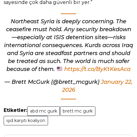
sayesinde çok daha güvenli bir yer.”
Northeast Syria is deeply concerning. The
ceasefire must hold. Any security breakdown
—especially at ISIS detention sites—risks
international consequences. Kurds across Iraq
and Syria are steadfast partners and should
be treated as such. The world is much safer
because of them.
https://t.co/ByKtKesAca
— Brett McGurk (@brett_mcgurk)
January 22,
2026
Etiketler:
abd mc gurk
brett mc gurk
ışid karşıtı koaliyon