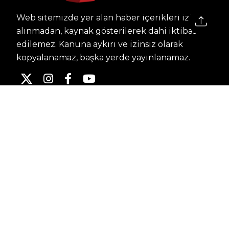
Web sitemizde yer alan haber içerikleri izin
alınmadan, kaynak gösterilerek dahi iktibas
edilemez. Kanuna aykırı ve izinsiz olarak
kopyalanamaz, başka yerde yayınlanamaz.
HABERLER
Dünya – Diplomasi
Kültür Sanat
Ekonomi – Emek
Bilim & Teknoloji
Spor