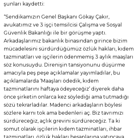
şunları kaydetti:
“Sendikamızın Genel Başkanı Gökay Çakır,
avukatımız ve 3 işçi temsilcisi Çalışma ve Sosyal
Güvenlik Bakanlığı ile bir görüşme yaptı.
Arkadaşlarımız bakanlık binasından girince bizim
mücadelesini sürdürdüğümüz özlük hakları, kıdem
tazminatları ve işçilerin ödenmemiş 3 aylık maaşları
söz konusuydu. Direnişin tansiyonunu düşürme
amacıyla peş peşe açıklamalar yayımladılar, bu
açıklamalarda ‘Maaşları ödedik, kıdem
tazminatlarını haftaya ödeyeceğiz’ diyerek daha
önce şirketin onlarca kez söylediği ama tutmadığı
sözü tekrarladılar. Madenci arkadaşların böylesi
sözlere karnı tok ama bedenleri aç. Biz tavrımızı
sürdüreceğiz, açlık grevini sürdüreceğiz. Ta ki
somut olarak işçilerin kıdem tazminatları, ihbar
tazminatları, özlük hakları hesaplarına yatıncaya