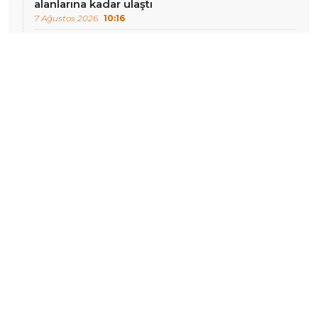
alanlarına kadar ulaştı
7 Ağustos 2026
10:16
DIĞER HABERLER
Erzurum Adliyesi’nin
Çocuk iş cinayetleri
arşivinde yangın:
sürüyor: 15 yaşındaki
Başsavcılıktan açıklama
Mehmet Eltutan yaşamını
yitirdi