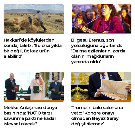
Hakkari’de köylülerden
Bilgesu Erenus, son
sondaj talebi: ‘Su olsa yılda
yolculuğuna uğurlandı:
bir değil, üç kez ürün
‘Daima ezilenlerin, zorda
alabiliriz’
olanın, mağdurların
yanında oldu’
Mekke Anlaşması dünya
Trump’ın balo salonuna
basınında: ‘NATO tarzı
veto: ‘Kongre onayı
savunma paktı ne kadar
olmadan Beyaz Saray
işlevsel olacak?’
değiştirilemez’