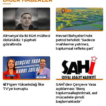
Almanya’da iki Kürt mülteci
Hevsel Bahçeleri’nde
öldürüldü: 1 şüpheli
petrol tehdidi: ‘Sadece
gözaltında
mahkeme yetmez,
toplumsal refleks şart’
Figen Yüksekdağ İlke
SAHİ’den Çerçeve Yasa
TV’ye konuştu
açıklaması: ‘Barış
toplumsallaştırılmalı, asıl
mücadele şimdi
başlamaktadır’