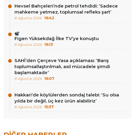
Hevsel Bahçeleri’nde petrol tehdidi: ‘Sadece
mahkeme yetmez, toplumsal refleks şart’
8 Ağustos 2026
16:42
Figen Yüksekdağ İlke TV’ye konuştu
8 Ağustos 2026
16:13
SAHİ’den Çerçeve Yasa açıklaması: ‘Barış
toplumsallaştırılmalı, asıl mücadele şimdi
başlamaktadır’
8 Ağustos 2026
16:07
Hakkari’de köylülerden sondaj talebi: ‘Su olsa
yılda bir değil, üç kez ürün alabiliriz’
8 Ağustos 2026
15:37
DIĞER HABERLER