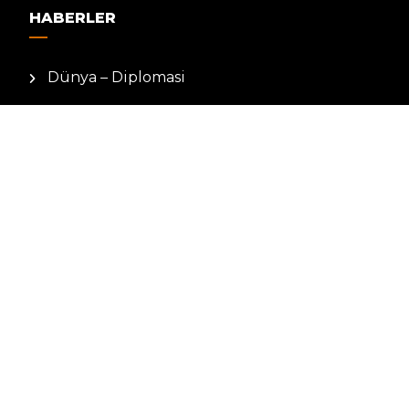
HABERLER
Dünya – Diplomasi
Kültür Sanat
Ekonomi – Emek
Bilim & Teknoloji
Spor
KVKK BILGILENDIRMESI
Kamera Aydınlatma Metni
Hizmet Şartları
Çerez Politikası