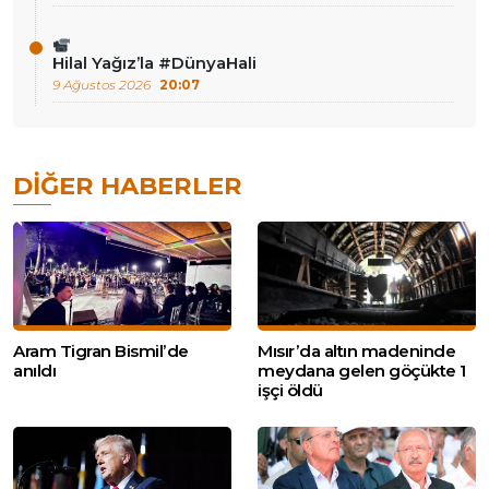
Hilal Yağız’la #DünyaHali
9 Ağustos 2026
20:07
DIĞER HABERLER
Aram Tigran Bismil’de
Mısır’da altın madeninde
anıldı
meydana gelen göçükte 1
işçi öldü