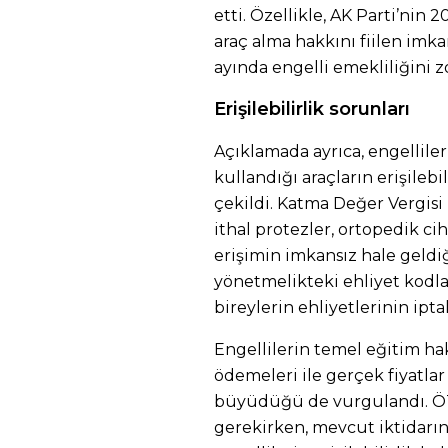
etti. Özellikle, AK Parti’nin 2
araç alma hakkını fiilen imkan
ayında engelli emekliliğini zo
Erişilebilirlik sorunları
Açıklamada ayrıca, engelliler
kullandığı araçların erişilebi
çekildi. Katma Değer Vergis
ithal protezler, ortopedik ci
erişimin imkansız hale geldiğ
yönetmelikteki ehliyet kodla
bireylerin ehliyetlerinin iptal
Engellilerin temel eğitim hak
ödemeleri ile gerçek fiyatlar
büyüdüğü de vurgulandı. ÖT
gerekirken, mevcut iktidarın