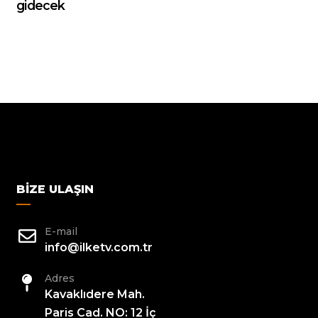
gidecek
BIZE ULAŞIN
E-mail
info@ilketv.com.tr
Adres
Kavaklıdere Mah.
Paris Cad. NO: 12 İç