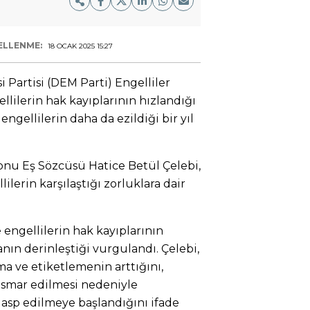
ELLENME:
18 OCAK 2025 15:27
i Partisi (DEM Parti) Engelliler
llilerin hak kayıplarının hızlandığı
ngellilerin daha da ezildiği bir yıl
onu Eş Sözcüsü Hatice Betül Çelebi,
ilerin karşılaştığı zorluklara dair
e engellilerin hak kayıplarının
nın derinleştiği vurgulandı. Çelebi,
a ve etiketlemenin arttığını,
ismar edilmesi nedeniyle
 gasp edilmeye başlandığını ifade