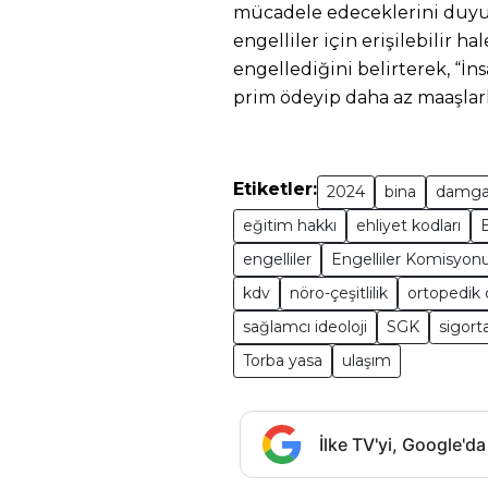
mücadele edeceklerini duyurd
engelliler için erişilebilir h
engellediğini belirterek, “İn
prim ödeyip daha az maaşlarl
Etiketler:
2024
bina
damga
eğitim hakkı
ehliyet kodları
engelliler
Engelliler Komisyon
kdv
nöro-çeşitlilik
ortopedik 
sağlamcı ideoloji
SGK
sigorta
Torba yasa
ulaşım
İlke TV'yi, Google'da