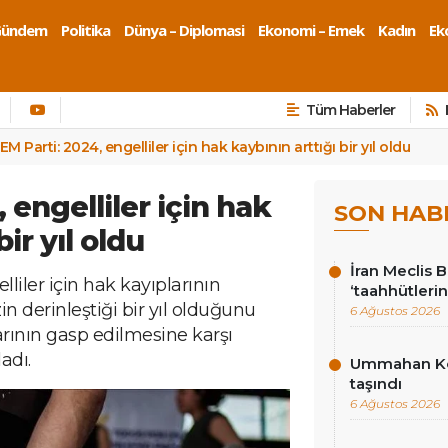
Gündem
Politika
Dünya – Diplomasi
Ekonomi – Emek
Kadın
Eko
Tüm Haberler
EM Parti: 2024, engelliler için hak kaybının arttığı bir yıl oldu
 engelliler için hak
SON HAB
bir yıl oldu
İran Meclis 
lliler için hak kayıplarının
‘taahhütlerin
n derinleştiği bir yıl olduğunu
6 Ağustos 2026
larının gasp edilmesine karşı
adı.
Ummahan Kor
taşındı
6 Ağustos 2026