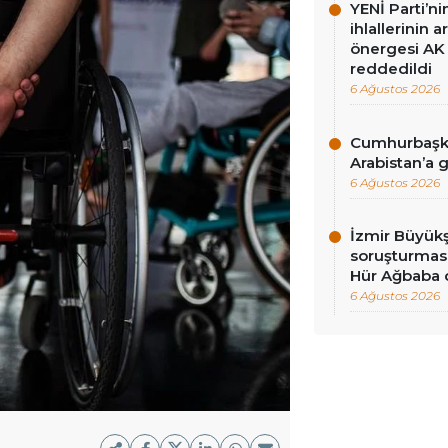
YENİ Parti’n
ihlallerinin a
önergesi AK 
reddedildi
6 Ağustos 2026
Cumhurbaşka
Arabistan’a 
6 Ağustos 2026
İzmir Büyükş
soruşturması
Hür Ağbaba 
6 Ağustos 2026