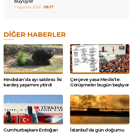
büyüyor
7 Ağustos 2026
08:17
DIĞER HABERLER
Hindistan’da ayı saldırısı: İki
Çerçeve yasa Meclis’te:
kardeş yaşamını yitirdi
Görüşmeler bugün başlıyor
Cumhurbaşkanı Erdoğan
İstanbul’da gün doğumu