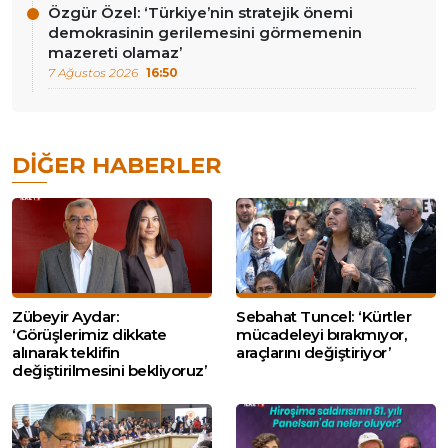
Özgür Özel: ‘Türkiye’nin stratejik önemi
demokrasinin gerilemesini görmemenin
mazereti olamaz’
7 Ağustos 2026
16:50
DIĞER HABERLER
Zübeyir Aydar:
Sebahat Tuncel: ‘Kürtler
‘Görüşlerimiz dikkate
mücadeleyi bırakmıyor,
alınarak teklifin
araçlarını değiştiriyor’
değiştirilmesini bekliyoruz’