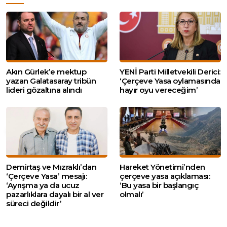
Akın Gürlek’e mektup
YENİ Parti Milletvekili Derici:
yazan Galatasaray tribün
‘Çerçeve Yasa oylamasında
lideri gözaltına alındı
hayır oyu vereceğim’
Demirtaş ve Mızraklı’dan
Hareket Yönetimi’nden
‘Çerçeve Yasa’ mesajı:
çerçeve yasa açıklaması:
‘Ayrışma ya da ucuz
‘Bu yasa bir başlangıç
pazarlıklara dayalı bir al ver
olmalı’
süreci değildir’