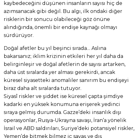
kaybedeceğini düşünen insanların sayısı hiç de
azımsanacak gibi değil. Bu algı, ilk ondaki diğer
risklerin bir sonucu olabileceği göz önüne
alındığında, önemli bir endişe kaynağı olmayı
sürdürüyor.
Doğal afetler bu yıl beşinci sırada… Aslına
bakarsanız; iklim krizinin etkileri her yıl daha da
belirginleşir ve doğal afetlerin de sayısı artarken,
daha üst sıralarda yer alması gerekirdi, ancak
küresel siyasetteki anomaliler sanırım bu endişeyi
biraz daha alt sıralarda tutuyor.
Siyasî riskler ve şiddet ise küresel çapta şimdiye
kadarki en yüksek konumuna erişerek yedinci
sıraya gelmiş durumda. Gazze’deki insanlık dışı
operasyonlar, Rusya-Ukrayna savaşı, İran’a yönelik
İsrail ve ABD saldırıları, Suriye’deki potansiyel riskler,
Yemen’de bitmek bilmez iç savaş ve dış