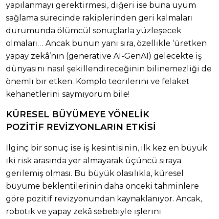
yapılanmayı gerektirmesi, diğeri ise buna uyum
sağlama sürecinde rakiplerinden geri kalmaları
durumunda ölümcül sonuçlarla yüzleşecek
olmaları… Ancak bunun yanı sıra, özellikle ‘üretken
yapay zekâ’nın (generative AI-GenAI) gelecekte iş
dünyasını nasıl şekillendireceğinin bilinemezliği de
önemli bir etken. Komplo teorilerini ve felaket
kehanetlerini saymıyorum bile!
KÜRESEL BÜYÜMEYE YÖNELİK
POZİTİF REVİZYONLARIN ETKİSİ
İlginç bir sonuç ise iş kesintisinin, ilk kez en büyük
iki risk arasında yer almayarak üçüncü sıraya
gerilemiş olması. Bu büyük olasılıkla, küresel
büyüme beklentilerinin daha önceki tahminlere
göre pozitif revizyonundan kaynaklanıyor. Ancak,
robotik ve yapay zekâ sebebiyle işlerini