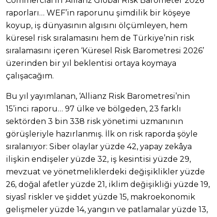
Commercial’ın ‘Allianz Global Risk Barometer 2026’
raporları… WEF’in raporunu şimdilik bir köşeye
koyup, iş dünyasının algısını ölçümleyen, hem
küresel risk sıralamasını hem de Türkiye’nin risk
sıralamasını içeren ‘Küresel Risk Barometresi 2026’
üzerinden bir yıl beklentisi ortaya koymaya
çalışacağım.
Bu yıl yayımlanan, ‘Allianz Risk Barometresi’nin
15’inci raporu… 97 ülke ve bölgeden, 23 farklı
sektörden 3 bin 338 risk yönetimi uzmanının
görüşleriyle hazırlanmış. İlk on risk raporda şöyle
sıralanıyor: Siber olaylar yüzde 42, yapay zekâya
ilişkin endişeler yüzde 32, iş kesintisi yüzde 29,
mevzuat ve yönetmeliklerdeki değişiklikler yüzde
26, doğal afetler yüzde 21, iklim değişikliği yüzde 19,
siyasî riskler ve şiddet yüzde 15, makroekonomik
gelişmeler yüzde 14, yangın ve patlamalar yüzde 13,