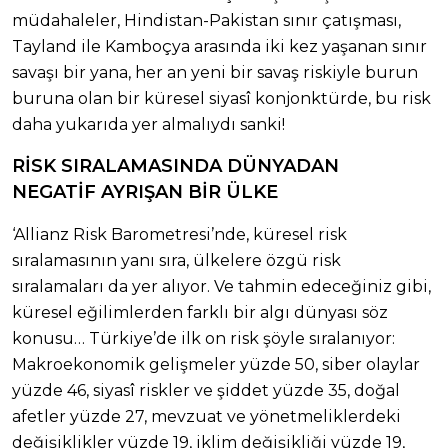
müdahaleler, Hindistan-Pakistan sınır çatışması,
Tayland ile Kamboçya arasında iki kez yaşanan sınır
savaşı bir yana, her an yeni bir savaş riskiyle burun
buruna olan bir küresel siyasî konjonktürde, bu risk
daha yukarıda yer almalıydı sanki!
RİSK SIRALAMASINDA DÜNYADAN
NEGATİF AYRIŞAN BİR ÜLKE
‘Allianz Risk Barometresi’nde, küresel risk
sıralamasının yanı sıra, ülkelere özgü risk
sıralamaları da yer alıyor. Ve tahmin edeceğiniz gibi,
küresel eğilimlerden farklı bir algı dünyası söz
konusu… Türkiye’de ilk on risk şöyle sıralanıyor:
Makroekonomik gelişmeler yüzde 50, siber olaylar
yüzde 46, siyasî riskler ve şiddet yüzde 35, doğal
afetler yüzde 27, mevzuat ve yönetmeliklerdeki
değişiklikler yüzde 19, iklim değişikliği yüzde 19,