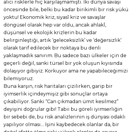
alıcı risklerle hiç karşılaşmamıştı. İki dünya savaşı
öncesinde bile, belki bu kadar birikimli bir risk yükü
yoktu! Ekonomik kriz, siyasî kriz ve savaşlar
döngüsel olarak hep var oldu, ancak ahlakî,
düşünsel ve ekolojik krizlerin bu kadar
belirginleştiği, artık ‘geleceksizlik’ ve ‘değersizlik’
olarak tarif edilecek bir noktaya bu denli
yaklaşmadık sanırım. Bu sadece bazı ülkeler için de
geçerli değil, sanki türsel bir yok oluşun kıyısında
dolaşıyor gibiyiz. Korkuyor ama ne yapabileceğimizi
bilemiyoruz.
Buna karşın, risk haritaları çizilirken, garip bir
iyimserlik içindeymişiz gibi sonuçlar ortaya
çıkabiliyor. Sanki “Can çıkmadan ümit kesilmez”
deyişini doğrular gibi! Tabii bu göreli iyimserliğin
bir sebebi de, bu risk analizlerinin iş dünyası odaklı
yapılıyor olması… İşini kaybedecek olanlar da, bir