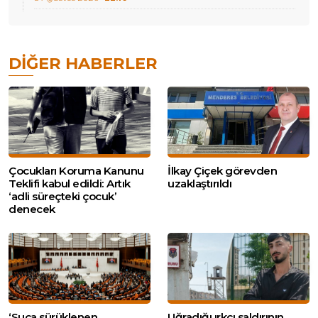
DIĞER HABERLER
Çocukları Koruma Kanunu
İlkay Çiçek görevden
Teklifi kabul edildi: Artık
uzaklaştırıldı
‘adli süreçteki çocuk’
denecek
‘Suça sürüklenen
Uğradığı ırkçı saldırının