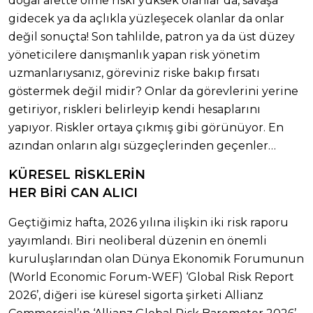
doğal afette ölme riski yüksek olanlar da, savaşa
gidecek ya da açlıkla yüzleşecek olanlar da onlar
değil sonuçta! Son tahlilde, patron ya da üst düzey
yöneticilere danışmanlık yapan risk yönetim
uzmanlarıysanız, göreviniz riske bakıp fırsatı
göstermek değil midir? Onlar da görevlerini yerine
getiriyor, riskleri belirleyip kendi hesaplarını
yapıyor. Riskler ortaya çıkmış gibi görünüyor. En
azından onların algı süzgeçlerinden geçenler…
KÜRESEL RİSKLERİN
HER BİRİ CAN ALICI
Geçtiğimiz hafta, 2026 yılına ilişkin iki risk raporu
yayımlandı. Biri neoliberal düzenin en önemli
kuruluşlarından olan Dünya Ekonomik Forumunun
(World Economic Forum-WEF) ‘Global Risk Report
2026’, diğeri ise küresel sigorta şirketi Allianz