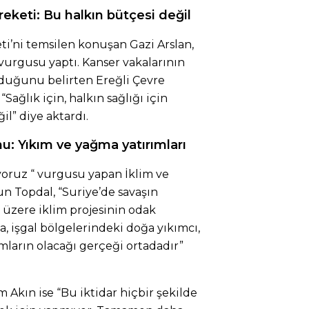
keti: Bu halkın bütçesi değil
i’ni temsilen konuşan Gazi Arslan,
 vurgusu yaptı. Kanser vakalarının
lduğunu belirten Ereğli Çevre
Sağlık için, halkın sağlığı için
il” diye aktardı.
u: Yıkım ve yağma yatırımları
iyoruz “ vurgusu yapan İklim ve
n Topdal, “Suriye’de savaşın
i üzere iklim projesinin odak
la, işgal bölgelerindeki doğa yıkımcı,
mların olacağı gerçeği ortadadır”
m Akın ise “Bu iktidar hiçbir şekilde