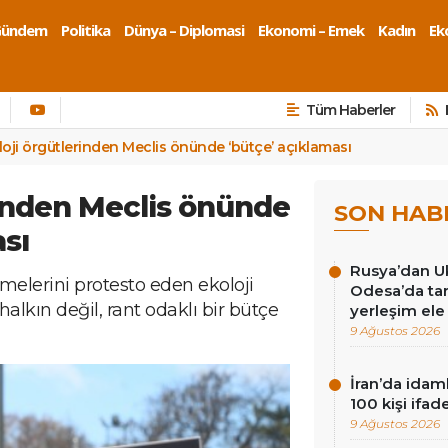
Gündem
Politika
Dünya – Diplomasi
Ekonomi – Emek
Kadın
Eko
Tüm Haberler
loji örgütlerinden Meclis önünde ‘bütçe’ açıklaması
rinden Meclis önünde
SON HAB
sı
Rusya’dan Ukr
elerini protesto eden ekoloji
Odesa’da tar
alkın değil, rant odaklı bir bütçe
yerleşim ele 
9 Ağustos 2026
İran’da idam
100 kişi ifad
9 Ağustos 2026