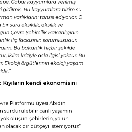
tepe, Gabar kayyumlara verilmiş
i gidilmiş. Bu kayyumlara bizim su
Orman varlıklarını tahsis ediyorlar. O
 sürü eksiklik, aksilik ve
ün Çevre Şehircilik Bakanlığının
lık İliç faciasının sorumlusudur.
ım. Bu bakanlık hiçbir şekilde
tur, iklim kriziyle asla ilgisi yoktur. Bu
. Ekoloji örgütlerinin ekoloji yaşam
dir.”
 Kıyıların kendi ekonomisini
evre Platformu üyesi Abidin
 sürdürülebilir canlı yaşamın
 yok oluşun, şehirlerin, yolun
 olacak bir bütçeyi istemiyoruz”