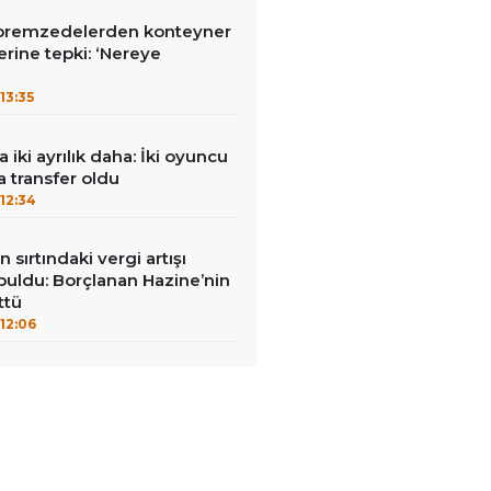
premzedelerden konteyner
erine tepki: ‘Nereye
13:35
iki ayrılık daha: İki oyuncu
a transfer oldu
12:34
 sırtındaki vergi artışı
buldu: Borçlanan Hazine’nin
ttü
12:06