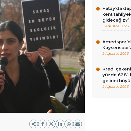
Hatay’da de
kent tahliyel
gideceğiz?’
9 Ağustos 2026
Amedspor’da 
Kayserispor’
9 Ağustos 2026
Kredi çekenin
yüzde 628’i 
gelirini büyü
9 Ağustos 2026