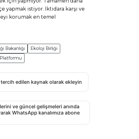
lmek için yapmıyor. Tamamen daha
tçe yapmak istiyor. İktidara karşı ve
reyi korumak en temel
iği Bakanlığı
Ekoloji Birliği
 Platformu
 tercih edilen kaynak olarak ekleyin
lerini ve güncel gelişmeleri anında
layarak WhatsApp kanalımıza abone