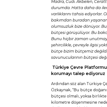
Madra, Cudi. Akbelen, Cerat
durumda. Hatta daha da iler
varlıklarını tahsis ediyorlar. 
bakımdan buradan yaşanan bir
olumsuzluk bize dönüyor. Bug
bütçesi görüşülüyor. Bu bakan
Bunu hiçbir zaman unutmayal
şehircilikle, çevreyle ilgisi yok
bütçe bizim bütçemiz değildir
savunucularının bütçesi değil
Türkiye Çevre Platformu:
korumayı talep ediyoruz
Ardından söz alan Türkiye Ç
Özkaynak, “Bu bütçe doğanın
bütçesi olmalı, yoksa birlikte
kilometre döşenmesine neden