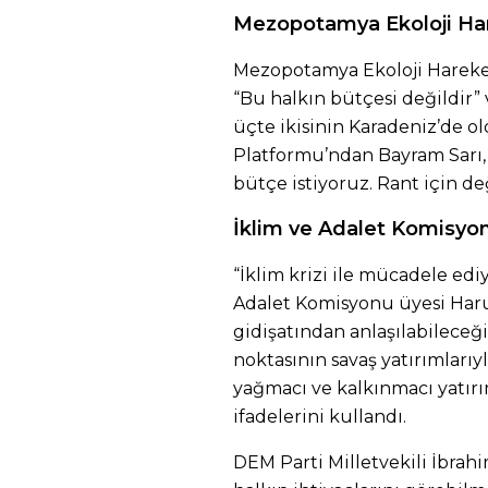
Mezopotamya Ekoloji Hare
Mezopotamya Ekoloji Hareket
“Bu halkın bütçesi değildir”
üçte ikisinin Karadeniz’de o
Platformu’ndan Bayram Sarı, “
bütçe istiyoruz. Rant için değ
İklim ve Adalet Komisyon
“İklim krizi ile mücadele ed
Adalet Komisyonu üyesi Haru
gidişatından anlaşılabileceğ
noktasının savaş yatırımlarıy
yağmacı ve kalkınmacı yatırı
ifadelerini kullandı.
DEM Parti Milletvekili İbrahi