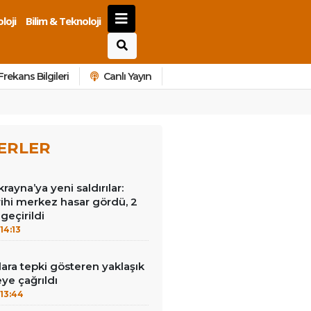
loji
Bilim & Teknoloji
Frekans Bilgileri
Canlı Yayın
ERLER
ayna’ya yeni saldırılar:
ihi merkez hasar gördü, 2
geçirildi
14:13
lara tepki gösteren yaklaşık
eye çağrıldı
13:44