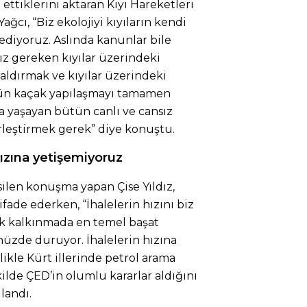
 ettiklerini aktaran Kıyı Hareketleri
cı, “Biz ekolojiyi kıyıların kendi
diyoruz. Aslında kanunlar bile
ız gereken kıyılar üzerindeki
aldırmak ve kıyılar üzerindeki
ütün kaçak yapılaşmayı tamamen
a yaşayan bütün canlı ve cansız
ürleştirmek gerek” diye konuştu.
hızına yetişemiyoruz
ilen konuşma yapan Çise Yıldız,
ifade ederken, “İhalelerin hızını biz
k kalkınmada en temel başat
üzde duruyor. İhalelerin hızına
kle Kürt illerinde petrol arama
kilde ÇED’in olumlu kararlar aldığını
landı.