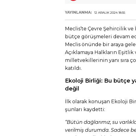
YAYINLANMA:
12 ARALIK 2024 18:55
Meclis’te Çevre Şehircilik ve 
bütçe görüşmeleri devam ede
Meclis önünde bir araya gele
Açıklamaya Halkların Eşitlik
milletvekillerinin yanı sıra ç
katıldı.
Ekoloji Birliği: Bu bütçe
değil
İlk olarak konuşan Ekoloji Bi
şunları kaydetti:
“Bütün dağlarımız, su varlık
verilmiş durumda. Sadece bel