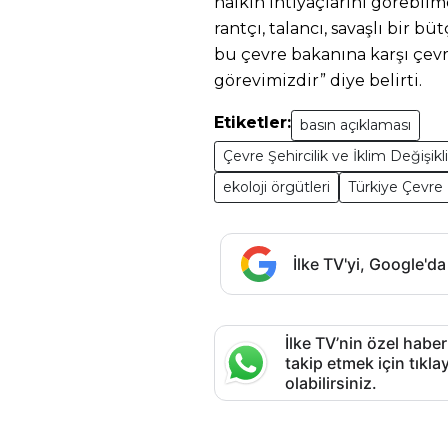
halkın ihtiyaçlarını görebi
rantçı, talancı, savaşlı bir bü
bu çevre bakanına karşı çev
görevimizdir” diye belirti.
Etiketler:
basın açıklaması
Çevre Şehircilik ve İklim Değişikl
ekoloji örgütleri
Türkiye Çevre
İlke TV'yi, Google'da
İlke TV’nin özel haber
takip etmek için tık
olabilirsiniz.