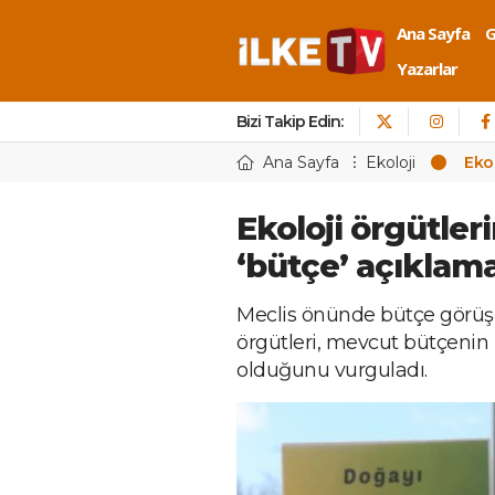
Ana Sayfa
Yazarlar
Bizi Takip Edin:
Ana Sayfa
Ekoloji
Eko
Ekoloji örgütle
‘bütçe’ açıklama
Meclis önünde bütçe görüşm
örgütleri, mevcut bütçenin h
olduğunu vurguladı.