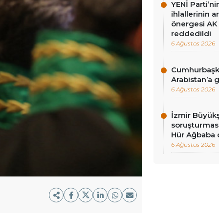
YENİ Parti’n
ihlallerinin a
önergesi AK 
reddedildi
6 Ağustos 2026
Cumhurbaşka
Arabistan’a 
6 Ağustos 2026
İzmir Büyükş
soruşturması
Hür Ağbaba 
6 Ağustos 2026