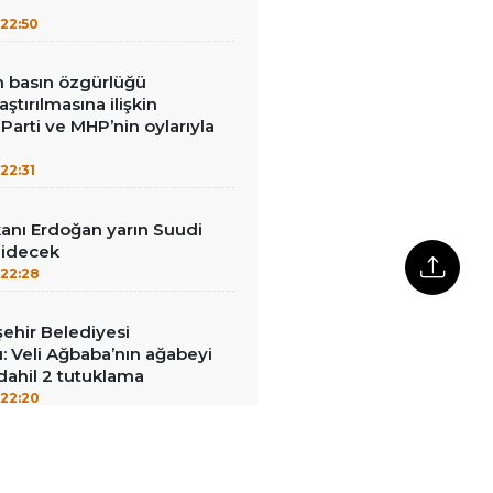
22:50
in basın özgürlüğü
raştırılmasına ilişkin
Parti ve MHP’nin oylarıyla
22:31
nı Erdoğan yarın Suudi
gidecek
22:28
ehir Belediyesi
: Veli Ağbaba’nın ağabeyi
dahil 2 tutuklama
22:20