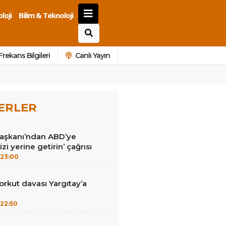
loji
Bilim & Teknoloji
Frekans Bilgileri
Canlı Yayın
ERLER
Başkanı’ndan ABD’ye
izi yerine getirin’ çağrısı
23:00
kut davası Yargıtay’a
22:50