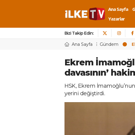
Ana Sayfa
Yazarlar
Bizi Takip Edin:
Ana Sayfa
Gündem
E
Ekrem İmamoğlu
davasının’ hakim
HSK, Ekrem İmamoğlu’nun ‘
yerini değiştirdi.