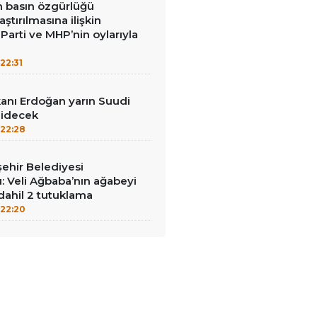
in basın özgürlüğü
raştırılmasına ilişkin
Parti ve MHP’nin oylarıyla
22:31
nı Erdoğan yarın Suudi
gidecek
22:28
ehir Belediyesi
: Veli Ağbaba’nın ağabeyi
dahil 2 tutuklama
22:20