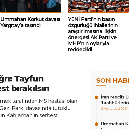
Ummahan Korkut davası
YENİ Parti’nin basın
Yargıtay’a taşındı
özgürlüğü ihlallerinin
araştırılmasına ilişkin
önergesi AK Parti ve
MHP’nin oylarıyla
reddedildi
rı: Tayfun
SON HAB
t bırakılsın
İran Meclis 
ernek tarafından MS hastası olan
‘taahhütlerin
Gezi Parkı davasında tutuklu
6 Ağustos 2026
fun Kahraman’ın serbest
Ummahan Kor