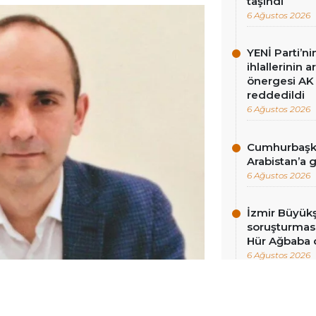
taşındı
6 Ağustos 2026
YENİ Parti’n
ihlallerinin a
önergesi AK 
reddedildi
6 Ağustos 2026
Cumhurbaşka
Arabistan’a 
6 Ağustos 2026
İzmir Büyükş
soruşturması
Hür Ağbaba 
6 Ağustos 2026