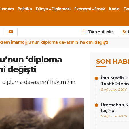
Gündem
Politika
Dünya – Diplomasi
Ekonomi – Emek
Kadın
Eko
Tüm Haberler
krem İmamoğlu’nun ‘diploma davasının’ hakimi değişti
’nun ‘diploma
SON HAB
i değişti
İran Meclis 
diploma davasının’ hakiminin
‘taahhütlerin
6 Ağustos 2026
Ummahan Kor
taşındı
6 Ağustos 2026