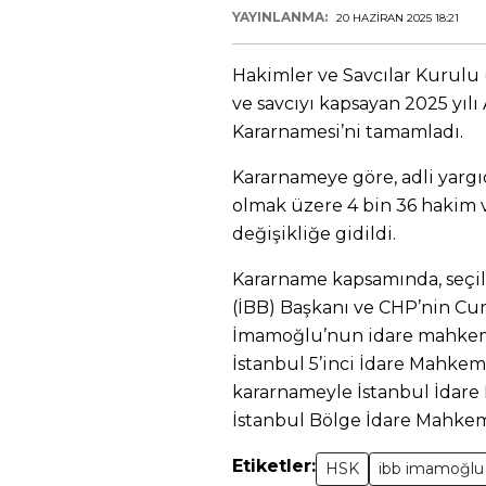
YAYINLANMA:
20 HAZIRAN 2025 18:21
Hakimler ve Savcılar Kurulu (
ve savcıyı kapsayan 2025 yılı 
Kararnamesi’ni tamamladı.
Kararnameye göre, adli yargıd
olmak üzere 4 bin 36 hakim 
değişikliğe gidildi.
Kararname kapsamında, seçil
(İBB) Başkanı ve CHP’nin C
İmamoğlu’nun idare mahkeme
İstanbul 5’inci İdare Mahkem
kararnameyle İstanbul İdar
İstanbul Bölge İdare Mahkem
Etiketler:
HSK
ibb imamoğlu