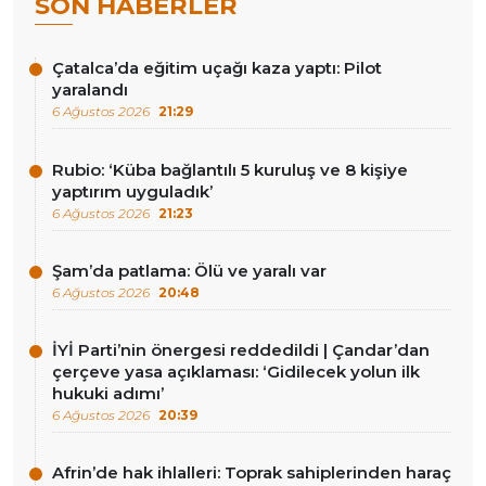
SON HABERLER
Çatalca’da eğitim uçağı kaza yaptı: Pilot
yaralandı
6 Ağustos 2026
21:29
Rubio: ‘Küba bağlantılı 5 kuruluş ve 8 kişiye
yaptırım uyguladık’
6 Ağustos 2026
21:23
Şam’da patlama: Ölü ve yaralı var
6 Ağustos 2026
20:48
İYİ Parti’nin önergesi reddedildi | Çandar’dan
çerçeve yasa açıklaması: ‘Gidilecek yolun ilk
hukuki adımı’
6 Ağustos 2026
20:39
Afrin’de hak ihlalleri: Toprak sahiplerinden haraç