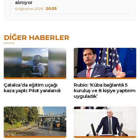
alınıyor
6 Ağustos 2026
20:35
DIĞER HABERLER
Çatalca’da eğitim uçağı
Rubio: ‘Küba bağlantılı 5
kaza yaptı: Pilot yaralandı
kuruluş ve 8 kişiye yaptırım
uyguladık’