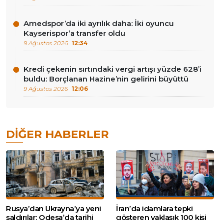
Amedspor’da iki ayrılık daha: İki oyuncu
Kayserispor’a transfer oldu
9 Ağustos 2026
12:34
Kredi çekenin sırtındaki vergi artışı yüzde 628’i
buldu: Borçlanan Hazine’nin gelirini büyüttü
9 Ağustos 2026
12:06
DIĞER HABERLER
Rusya’dan Ukrayna’ya yeni
İran’da idamlara tepki
saldırılar: Odesa’da tarihi
gösteren yaklaşık 100 kişi