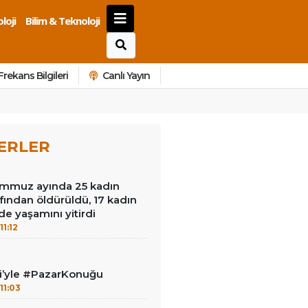
loji
Bilim & Teknoloji
Frekans Bilgileri
Canlı Yayın
ERLER
mmuz ayında 25 kadın
afından öldürüldü, 17 kadın
de yaşamını yitirdi
11:12
ci’yle #PazarKonuğu
11:03