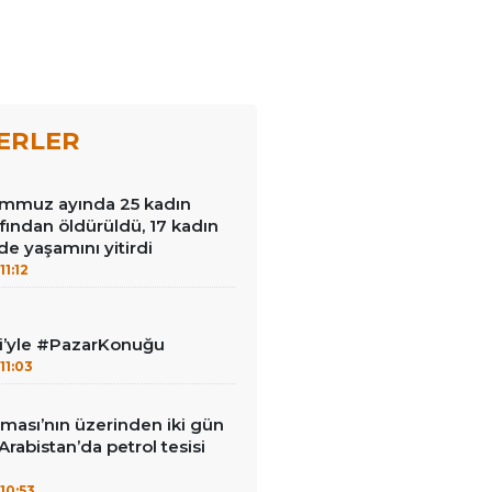
ERLER
mmuz ayında 25 kadın
afından öldürüldü, 17 kadın
de yaşamını yitirdi
11:12
ci’yle #PazarKonuğu
11:03
ması’nın üzerinden iki gün
Arabistan’da petrol tesisi
10:53