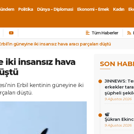
Gündem
Politika
Dünya – Diplomasi
Ekonomi – Emek
Kadın
Eko
Tüm Haberler
Erbil’in güneyine iki insansız hava aracı parçaları düştü
e iki insansız hava
SON HAB
düştü
JINNEWS: Te
si’nin Erbil kentinin güneyine iki
erkekler tar
rçaları düştü.
şüpheli şekil
9 Ağustos 2026
Şükran Ekin
9 Ağustos 2026