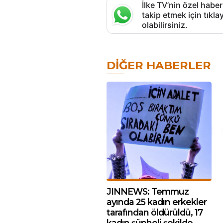
İlke TV’nin özel haber
takip etmek için tık
olabilirsiniz.
DIĞER HABERLER
JINNEWS: Temmuz
ayında 25 kadın erkekler
tarafından öldürüldü, 17
kadın şüpheli şekilde