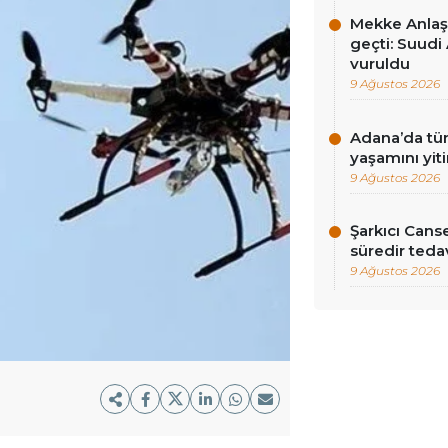
Mekke Anlaş
geçti: Suudi 
vuruldu
9 Ağustos 2026
Adana’da tün
yaşamını yiti
9 Ağustos 2026
Şarkıcı Cans
süredir teda
9 Ağustos 2026