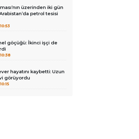
ması’nın üzerinden iki gün
Arabistan’da petrol tesisi
10:53
el göçüğü: İkinci işçi de
rdi
10:38
ever hayatını kaybetti: Uzun
vi görüyordu
10:15