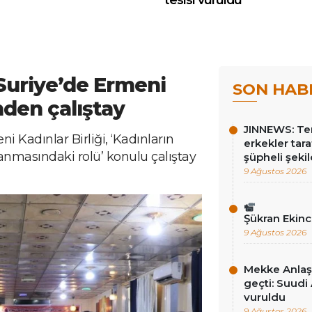
Suriye’de Ermeni
SON HAB
’nden çalıştay
JINNEWS: Te
 Kadınlar Birliği, ‘Kadınların
erkekler tar
lanmasındaki rolü’ konulu çalıştay
şüpheli şekil
9 Ağustos 2026
Şükran Ekin
9 Ağustos 2026
Mekke Anlaş
geçti: Suudi 
vuruldu
9 Ağustos 2026