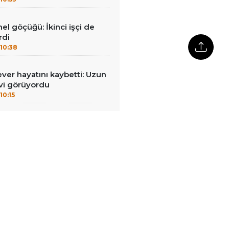
el göçüğü: İkinci işçi de
rdi
10:38
ever hayatını kaybetti: Uzun
vi görüyordu
10:15