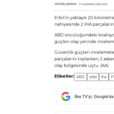
YAYINLANMA:
17 HAZIRAN 2025 20:51
Erbil’in yaklaşık 20 kilome
nahiyesinde 2 İHA parçaların
ABD öncülüğündeki koalisyo
güçleri olay yerinde incele
Güvenlik güçleri incelemel
parçalarını toplarken, 2 ask
olay bölgesinde uçtu. (AA)
Etiketler:
ABD
erbil
iha
P
İlke TV'yi, Google'da