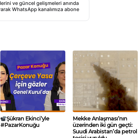
lerini ve güncel gelişmeleri anında
layarak WhatsApp kanalımıza abone
Şükran Ekinci’yle
Mekke Anlaşması’nın
#PazarKonuğu
üzerinden iki gün geçti:
Suudi Arabistan’da petrol
tesisi vuruldu