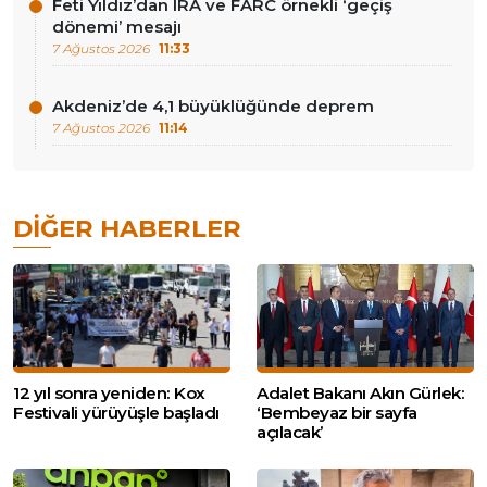
Feti Yıldız’dan IRA ve FARC örnekli ‘geçiş
dönemi’ mesajı
7 Ağustos 2026
11:33
Akdeniz’de 4,1 büyüklüğünde deprem
7 Ağustos 2026
11:14
DIĞER HABERLER
12 yıl sonra yeniden: Kox
Adalet Bakanı Akın Gürlek:
Festivali yürüyüşle başladı
‘Bembeyaz bir sayfa
açılacak’