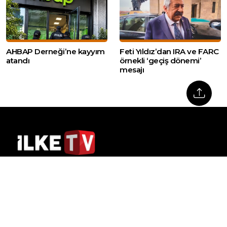
AHBAP Derneği’ne kayyım
Feti Yıldız’dan IRA ve FARC
atandı
örnekli ‘geçiş dönemi’
mesajı
Web sitemizde yer alan haber içerikleri izin
alınmadan, kaynak gösterilerek dahi iktibas
edilemez. Kanuna aykırı ve izinsiz olarak
kopyalanamaz, başka yerde yayınlanamaz.